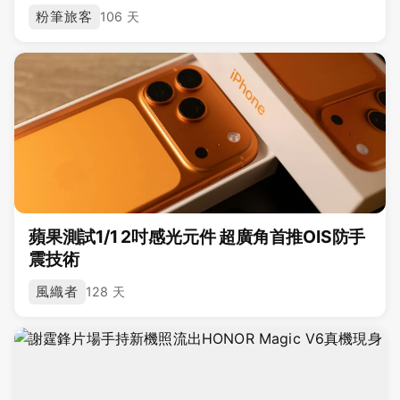
粉筆旅客
106 天
蘋果測試1/1 2吋感光元件 超廣角首推OIS防手
震技術
風織者
128 天