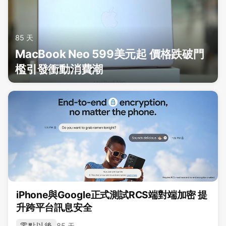
85 天
MacBook Neo 599美元起 價格跌破門
檻引發衝動消費潮
iPhone與Google正式測試RCS端對端加密 提
升跨平台訊息安全
零點以後
85 天