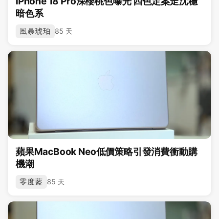
iPhone 18 Pro深櫻桃色曝光 四色定案走沈穩
暗色系
風暴琥珀
85 天
蘋果MacBook Neo低價策略引發消費衝動購
機潮
零度藍
85 天