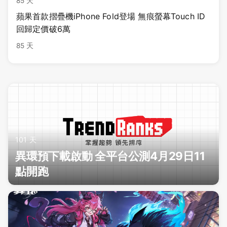
85 天
蘋果首款摺疊機iPhone Fold登場 無痕螢幕Touch ID
回歸定價破6萬
85 天
101 天
異環預下載啟動 全平台公測4月29日11
點開跑