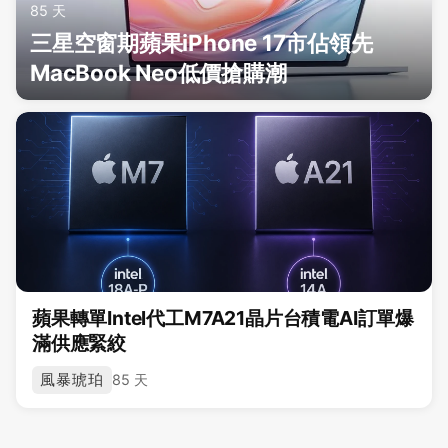
85 天
三星空窗期蘋果iPhone 17市佔領先
MacBook Neo低價搶購潮
蘋果轉單Intel代工M7A21晶片台積電AI訂單爆
滿供應緊絞
風暴琥珀
85 天