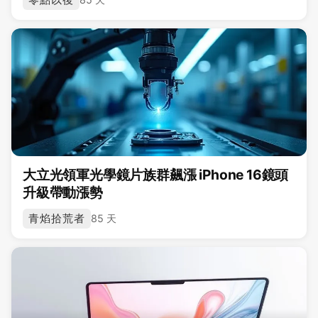
大立光領軍光學鏡片族群飆漲 iPhone 16鏡頭
升級帶動漲勢
青焰拾荒者
85 天