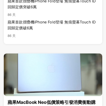
蘋果首款摺疊機iPhone Fold登場 無痕螢幕Touch ID
回歸定價突破6萬
86 天
蘋果首款摺疊機iPhone Fold登場 無痕螢幕Touch ID
回歸定價破6萬
86 天
蘋果MacBook Neo低價策略引發消費衝動購