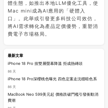
體生態，如推出本地LLM優化工具，使
Mac mini成為AI應用的「硬體入
口」。此舉或引發更多科技公司效仿，
將AI需求轉化為產品定價優勢，重塑消
費電子市場格局。
最新文章
iPhone 18 Pro 捨雙層螢幕降溫 拒成熱磚頭
86 天
iPhone 18 Pro深櫻桃色曝光 四色定案走沈穩暗色系
86 天
MacBook Neo 599美元起 價格跌破門檻引發衝動消
費潮