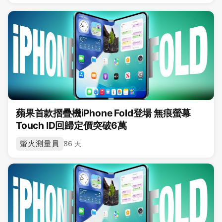
蘋果首款摺疊機iPhone Fold登場 無痕螢幕
Touch ID回歸定價突破6萬
螢火測量員
86 天