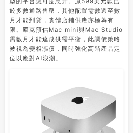
型的平台認可度急升。原599美元款已
於多數通路售罄，其他配置需數週至數
月才能到貨，實體店鋪供應亦極為有
限。庫克預估Mac mini與Mac Studio
需數月才能達成供需平衡，此調價策略
被視為變相漲價，同時強化高階產品定
位以應對AI浪潮。