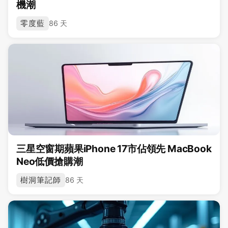
機潮
零度藍
86 天
三星空窗期蘋果iPhone 17市佔領先 MacBook
Neo低價搶購潮
樹洞筆記師
86 天