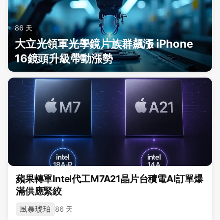
86 天
大立光領軍光學鏡片族群飆漲 iPhone
16鏡頭升級帶動漲勢
蘋果轉單Intel代工M7A21晶片台積電AI訂單爆
滿供應緊絞
風暴琥珀
86 天