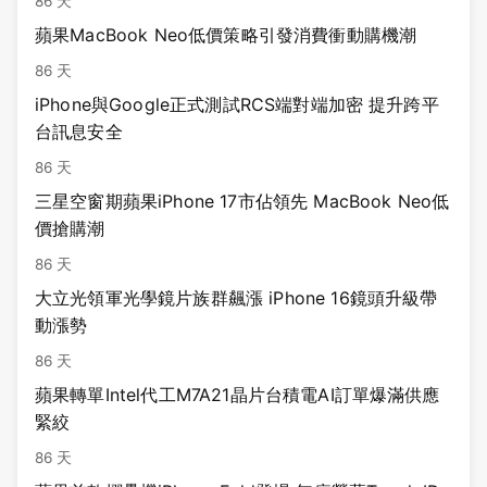
86 天
蘋果MacBook Neo低價策略引發消費衝動購機潮
86 天
iPhone與Google正式測試RCS端對端加密 提升跨平
台訊息安全
86 天
三星空窗期蘋果iPhone 17市佔領先 MacBook Neo低
價搶購潮
86 天
大立光領軍光學鏡片族群飆漲 iPhone 16鏡頭升級帶
動漲勢
86 天
蘋果轉單Intel代工M7A21晶片台積電AI訂單爆滿供應
緊絞
86 天