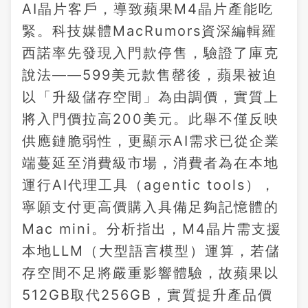
AI晶片客戶，導致蘋果M4晶片產能吃
緊。科技媒體MacRumors資深編輯羅
西諾率先發現入門款停售，驗證了庫克
說法——599美元款售罄後，蘋果被迫
以「升級儲存空間」為由調價，實質上
將入門價拉高200美元。此舉不僅反映
供應鏈脆弱性，更顯示AI需求已從企業
端蔓延至消費級市場，消費者為在本地
運行AI代理工具（agentic tools），
寧願支付更高價購入具備足夠記憶體的
Mac mini。分析指出，M4晶片需支援
本地LLM（大型語言模型）運算，若儲
存空間不足將嚴重影響體驗，故蘋果以
512GB取代256GB，實質提升產品價