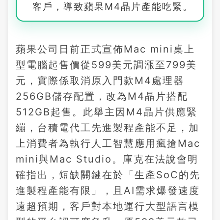
客戶，導致蘋果M4晶片產能吃緊。
蘋果公司日前正式宣佈Mac mini桌上
型電腦起售價從599美元調漲至799美
元，實際係取消原入門款M4處理器
256GB儲存配置，改為M4晶片搭配
512GB起售。此舉主因M4晶片供應緊
繃，台積電代工先進製程產能不足，加
上消費者為執行人工智慧應用瘋搶Mac
mini與Mac Studio。庫克在法說會明
確指出，短缺關鍵在於「生產SoC的先
進製程產能有限」，且AI需求爆發速度
遠超預期，客戶對本地運行大型語言模