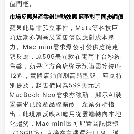
值門檻。
市場反應與產業鏈連動效應 競爭對手同步調價
蘋果此舉非孤立事件，Meta等科技巨
頭近期亦調高裝置售價以應對成本壓
力。Mac mini需求爆發引發供應鏈連
鎖反應，原599美元款在電商平台秒殺
售罄，蘋果官方商店顯示預購需等待8-
12週，實體店鋪僅剩高階型號。庫克特
別提及，起售價同為599美元的
MacBook Neo需求亦強勁，顯示AI裝
置需求已跨產品線擴散。產業分析指
出，此現象反映AI應用從雲端轉向本地
化趨勢，Mac mini因可配置高記憶體
（16GB起）直接在主機運行LLM，減