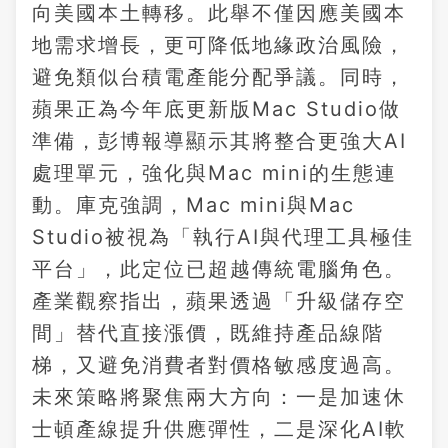
向美國本土轉移。此舉不僅因應美國本
地需求增長，更可降低地緣政治風險，
避免類似台積電產能分配爭議。同時，
蘋果正為今年底更新版Mac Studio做
準備，彭博報導顯示其將整合更強大AI
處理單元，強化與Mac mini的生態連
動。庫克強調，Mac mini與Mac
Studio被視為「執行AI與代理工具極佳
平台」，此定位已超越傳統電腦角色。
產業觀察指出，蘋果透過「升級儲存空
間」替代直接漲價，既維持產品線階
梯，又避免消費者對價格敏感度過高。
未來策略將聚焦兩大方向：一是加速休
士頓產線提升供應彈性，二是深化AI軟