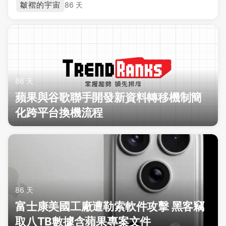
皺褶的宇宙
86 天
86 天
蘋果與谷歌聯手開發新資料轉移機制簡
化跨平台換機流程
86 天
富士康美國工廠遭勒索軟件攻擊 黑客竊
取八TB數據含蘋果專案文件