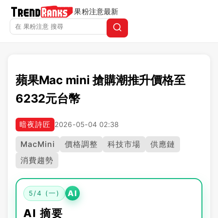
果粉注意
最新
蘋果Mac mini 搶購潮推升價格至
6232元台幣
暗夜詩匠
2026-05-04 02:38
MacMini
價格調整
科技市場
供應鏈
消費趨勢
AI
5/4 (一)
AI 摘要