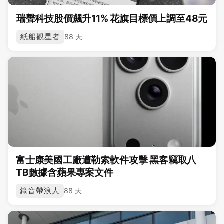
瑞聲科技股價飆升11% 花旗目標價上調至48元
紙船觀星者
88 天
富士康美國工廠遭勒索軟件攻擊 黑客竊取八
TB數據含蘋果專案文件
錄音帶浪人
88 天