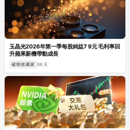
玉晶光2026年第一季每股純益7 9元 毛利率回
升蘋果新機帶動成長
破曉收藏家
88 天