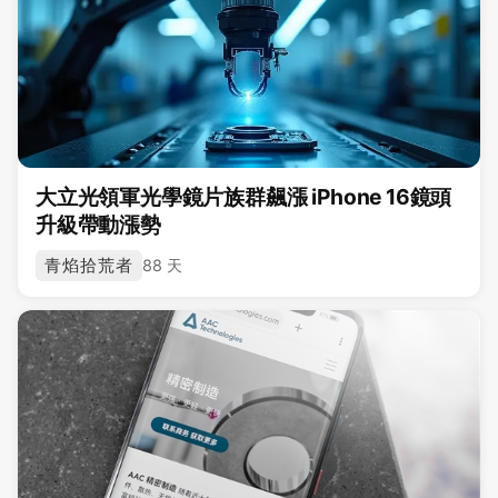
大立光領軍光學鏡片族群飆漲 iPhone 16鏡頭
升級帶動漲勢
青焰拾荒者
88 天