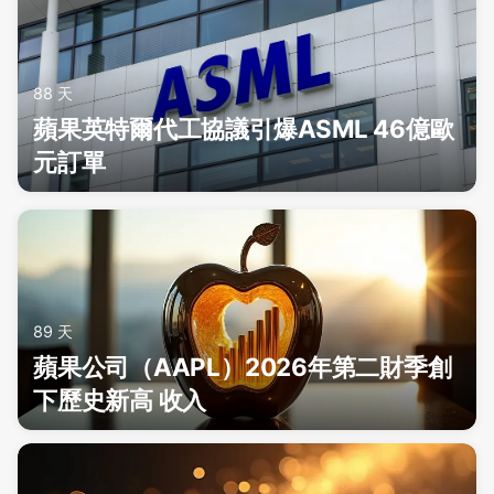
88 天
蘋果英特爾代工協議引爆ASML 46億歐
元訂單
89 天
蘋果公司（AAPL）2026年第二財季創
下歷史新高 收入