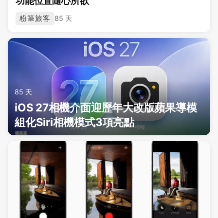
功能位置隨心所欲
粉筆旅客
85 天
85 天
iOS 27相機介面迎歷年大改版蘋果導模
組化Siri相機模式3項亮點