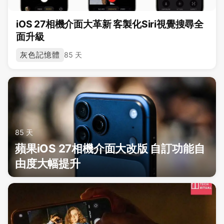
iOS 27相機介面大革新 客製化Siri視覺搜尋全
面升級
灰色記憶體
85 天
85 天
蘋果iOS 27相機介面大改版 自訂功能自
由度大幅提升