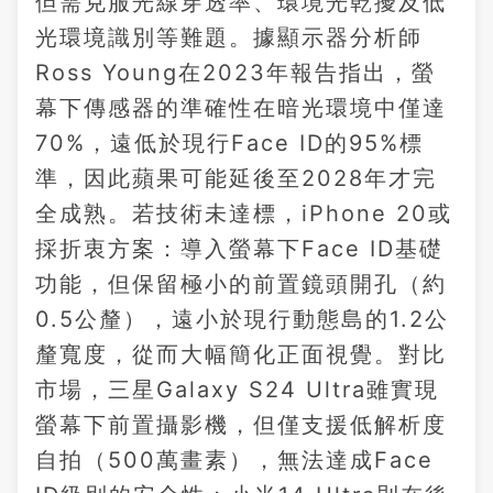
但需克服光線穿透率、環境光乾擾及低
光環境識別等難題。據顯示器分析師
Ross Young在2023年報告指出，螢
幕下傳感器的準確性在暗光環境中僅達
70%，遠低於現行Face ID的95%標
準，因此蘋果可能延後至2028年才完
全成熟。若技術未達標，iPhone 20或
採折衷方案：導入螢幕下Face ID基礎
功能，但保留極小的前置鏡頭開孔（約
0.5公釐），遠小於現行動態島的1.2公
釐寬度，從而大幅簡化正面視覺。對比
市場，三星Galaxy S24 Ultra雖實現
螢幕下前置攝影機，但僅支援低解析度
自拍（500萬畫素），無法達成Face