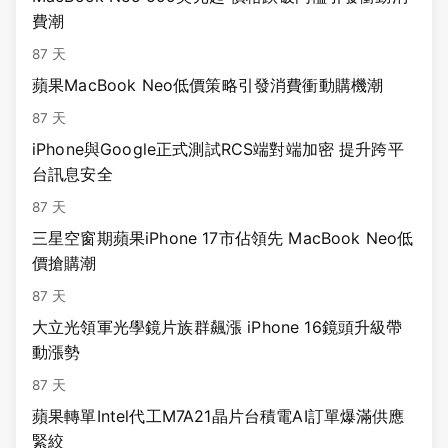
費潮
87 天
蘋果MacBook Neo低價策略引發消費衝動購機潮
87 天
iPhone與Google正式測試RCS端對端加密 提升跨平
台訊息安全
87 天
三星空窗期蘋果iPhone 17市佔領先 MacBook Neo低
價搶購潮
87 天
大立光領軍光學鏡片族群飆漲 iPhone 16鏡頭升級帶
動漲勢
87 天
蘋果轉單Intel代工M7A21晶片台積電AI訂單爆滿供應
緊絞