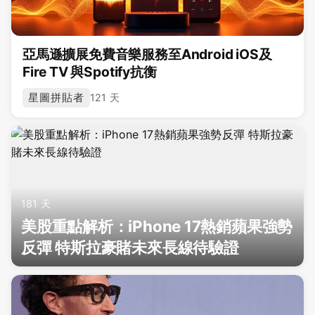
亞馬遜擴展免費音樂服務至Android iOS及
Fire TV 與Spotify抗衡
星圖拼貼者
121 天
181 天
美股重點解析：iPhone 17熱銷蘋果強勢
反彈 特斯拉豪賭未來長線待驗證