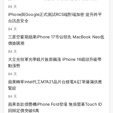
84 天
iPhone與Google正式測試RCS端對端加密 提升跨平
台訊息安全
84 天
三星空窗期蘋果iPhone 17市佔領先 MacBook Neo低
價搶購潮
84 天
大立光領軍光學鏡片族群飆漲 iPhone 16鏡頭升級帶
動漲勢
84 天
蘋果轉單Intel代工M7A21晶片台積電AI訂單爆滿供應
緊絞
84 天
蘋果首款摺疊機iPhone Fold登場 無痕螢幕Touch ID
回歸定價突破6萬