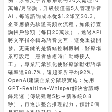
例，原有文字客服系統需30人處理10
萬通/月諮詢，升級後僅需5人管理語音
AI，每通諮詢成本從$1.2降至$0.3。
企業應優先驗證高頻次流程，如銀行查
詢帳戶餘額（每日20萬次），透過API
將文字指令轉為語音交互，避免重複開
發。更關鍵的是情緒控制機制，醫療場
景可設定「患者焦慮時自動轉接人
工」，專業詞彙強化使醫療診斷術語準
確率達98.7%，遠超業界平均92%。
OpenAI建議企業分階段實施：先用
GPT-Realtime-Whisper解決會議轉
錄延遲（傳統延遲5秒→新系統0.8
秒），再逐步整合推理能力，預計6個