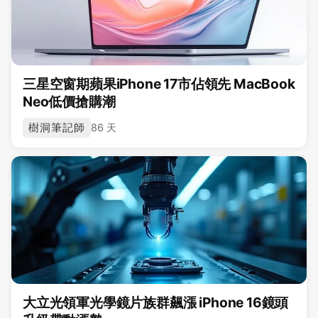
三星空窗期蘋果iPhone 17市佔領先 MacBook
Neo低價搶購潮
樹洞筆記師
86 天
大立光領軍光學鏡片族群飆漲 iPhone 16鏡頭