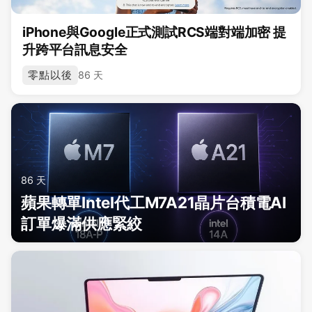
iPhone與Google正式測試RCS端對端加密 提
升跨平台訊息安全
零點以後
86 天
86 天
蘋果轉單Intel代工M7A21晶片台積電AI
訂單爆滿供應緊絞