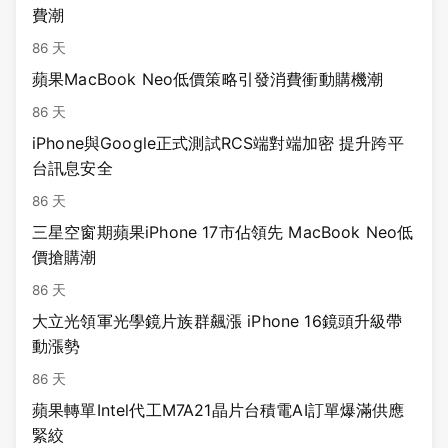
費潮
86 天
蘋果MacBook Neo低價策略引發消費衝動購機潮
86 天
iPhone與Google正式測試RCS端對端加密 提升跨平
台訊息安全
86 天
三星空窗期蘋果iPhone 17市佔領先 MacBook Neo低
價搶購潮
86 天
大立光領軍光學鏡片族群飆漲 iPhone 16鏡頭升級帶
動漲勢
86 天
蘋果轉單Intel代工M7A21晶片台積電AI訂單爆滿供應
緊絞