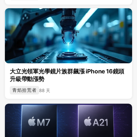
大立光領軍光學鏡片族群飆漲 iPhone 16鏡頭
升級帶動漲勢
青焰拾荒者
88 天