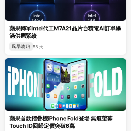
蘋果轉單Intel代工M7A21晶片台積電AI訂單爆
滿供應緊絞
風暴琥珀
88 天
蘋果首款摺疊機iPhone Fold登場 無痕螢幕
Touch ID回歸定價突破6萬