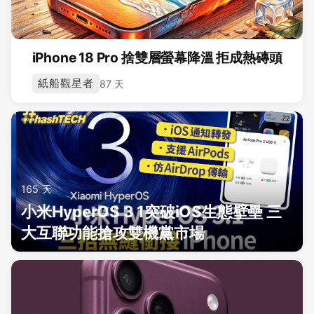
iPhone 18 Pro 捨雙層螢幕降溫 拒成熱磚頭
紙船觀星者
87 天
165 天
小米HyperOS 3 1突破iOS生態壁壘 三
大互聯功能搶攻雙機黨市場