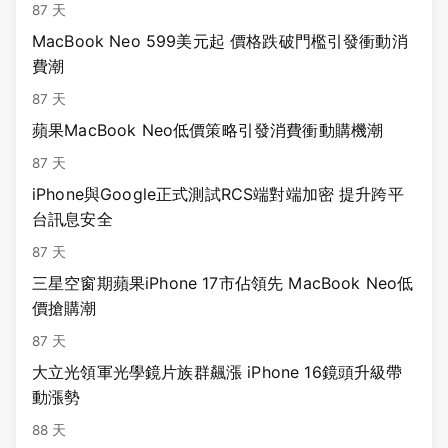
87 天
MacBook Neo 599美元起 價格跌破門檻引發衝動消
費潮
87 天
蘋果MacBook Neo低價策略引發消費衝動購機潮
87 天
iPhone與Google正式測試RCS端對端加密 提升跨平
台訊息安全
87 天
三星空窗期蘋果iPhone 17市佔領先 MacBook Neo低
價搶購潮
87 天
大立光領軍光學鏡片族群飆漲 iPhone 16鏡頭升級帶
動漲勢
88 天