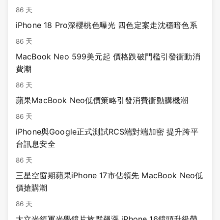
86 天
iPhone 18 Pro深櫻桃色曝光 四色定案走沈穩暗色系
86 天
MacBook Neo 599美元起 價格跌破門檻引發衝動消
費潮
86 天
蘋果MacBook Neo低價策略引發消費衝動購機潮
86 天
iPhone與Google正式測試RCS端對端加密 提升跨平
台訊息安全
86 天
三星空窗期蘋果iPhone 17市佔領先 MacBook Neo低
價搶購潮
86 天
大立光領軍光學鏡片族群飆漲 iPhone 16鏡頭升級帶