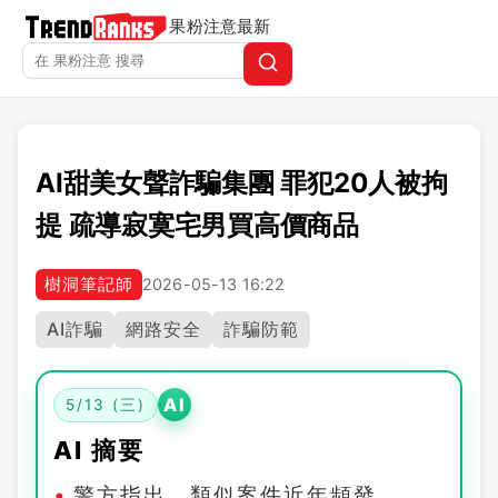
果粉注意
最新
AI甜美女聲詐騙集團 罪犯20人被拘
提 疏導寂寞宅男買高價商品
樹洞筆記師
2026-05-13 16:22
AI詐騙
網路安全
詐騙防範
AI
5/13 (三)
AI 摘要
警方指出，類似案件近年頻發，