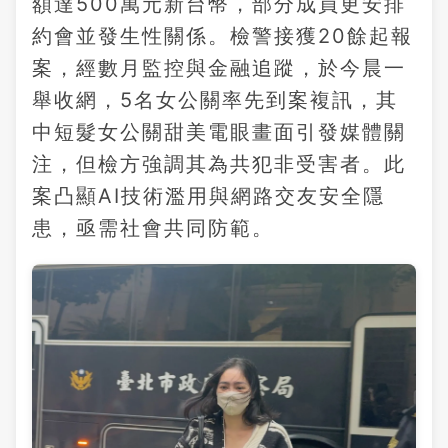
額達500萬元新台幣，部分成員更安排
約會並發生性關係。檢警接獲20餘起報
案，經數月監控與金融追蹤，於今晨一
舉收網，5名女公關率先到案複訊，其
中短髮女公關甜美電眼畫面引發媒體關
注，但檢方強調其為共犯非受害者。此
案凸顯AI技術濫用與網路交友安全隱
患，亟需社會共同防範。