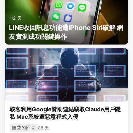
112 天
LINE收回訊息功能遭iPhone Siri破解 網
友實測成功關鍵操作
駭客利用Google贊助連結竊取Claude用戶隱
私 Mac系統遭惡意程式入侵
無聲的回音
88 天