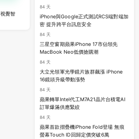
84 天
將視覺智
iPhone與Google正式測試RCS端對端加
密 提升跨平台訊息安全
84 天
三星空窗期蘋果iPhone 17市佔領先
MacBook Neo低價搶購潮
84 天
大立光領軍光學鏡片族群飆漲 iPhone
16鏡頭升級帶動漲勢
84 天
蘋果轉單Intel代工M7A21晶片台積電AI
訂單爆滿供應緊絞
84 天
蘋果首款摺疊機iPhone Fold登場 無痕
螢幕Touch ID回歸定價突破6萬