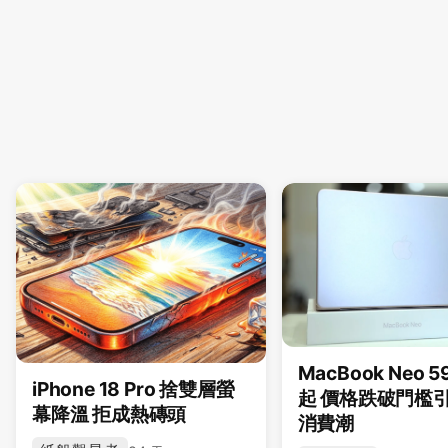
MacBook Neo 
iPhone 18 Pro 捨雙層螢
起 價格跌破門檻
幕降溫 拒成熱磚頭
消費潮