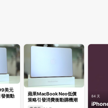
599美元
蘋果MacBook Neo低價
引發衝動
84 天
策略引發消費衝動購機潮
iPho