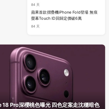
84 天
蘋果首款摺疊機iPhone Fold登場 無痕
螢幕Touch ID回歸定價破6萬
84 天
ne 18 Pro深櫻桃色曝光 四色定案走沈穩暗色