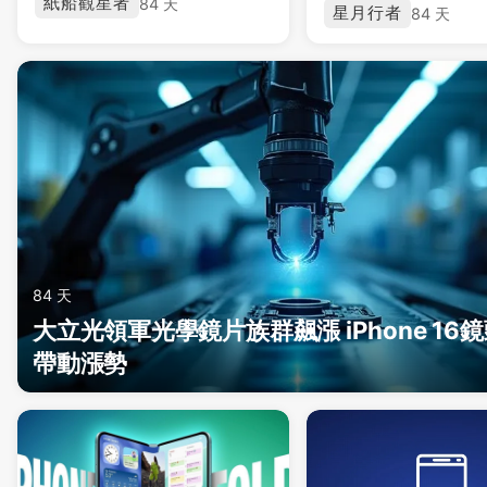
紙船觀星者
84 天
星月行者
84 天
84 天
大立光領軍光學鏡片族群飆漲 iPhone 16
帶動漲勢