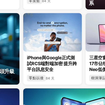
零度藍
84 天
系
iPhone與Google正式測
三星空窗
試RCS端對端加密 提升跨
17市佔領
平台訊息安全
Neo低
鏡頭升級
零點以後
樹洞筆
84 天