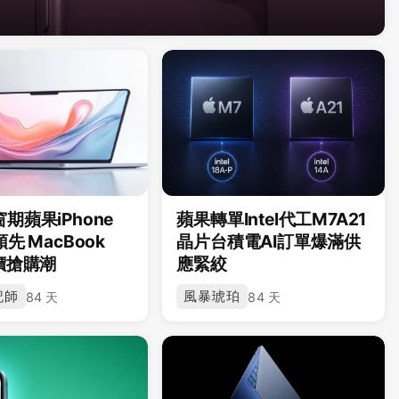
期蘋果iPhone
蘋果轉單Intel代工M7A21
先 MacBook
晶片台積電AI訂單爆滿供
價搶購潮
應緊絞
記師
風暴琥珀
84 天
84 天