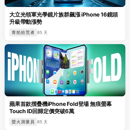
大立光領軍光學鏡片族群飆漲 iPhone 16鏡頭
升級帶動漲勢
青焰拾荒者
85 天
蘋果首款摺疊機iPhone Fold登場 無痕螢幕
Touch ID回歸定價突破6萬
螢火測量員
85 天