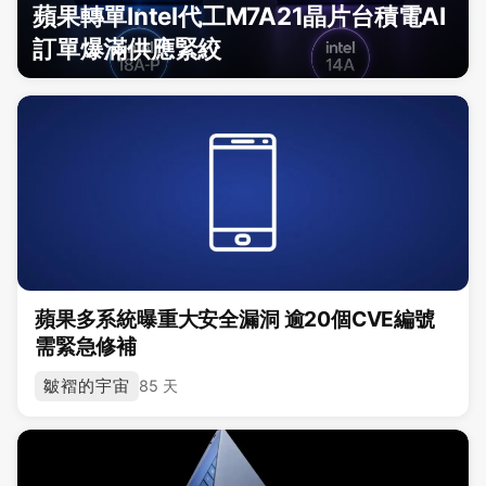
蘋果轉單Intel代工M7A21晶片台積電AI
訂單爆滿供應緊絞
蘋果多系統曝重大安全漏洞 逾20個CVE編號
需緊急修補
皺褶的宇宙
85 天