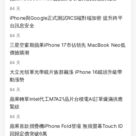
84 天
iPhone與Google正式測試RCS端對端加密 提升跨平
台訊息安全
84 天
三星空窗期蘋果iPhone 17市佔領先 MacBook Neo低
價搶購潮
84 天
大立光領軍光學鏡片族群飆漲 iPhone 16鏡頭升級帶
動漲勢
84 天
蘋果轉單Intel代工M7A21晶片台積電AI訂單爆滿供應
緊絞
84 天
蘋果首款摺疊機iPhone Fold登場 無痕螢幕Touch ID
回歸定價突破6萬