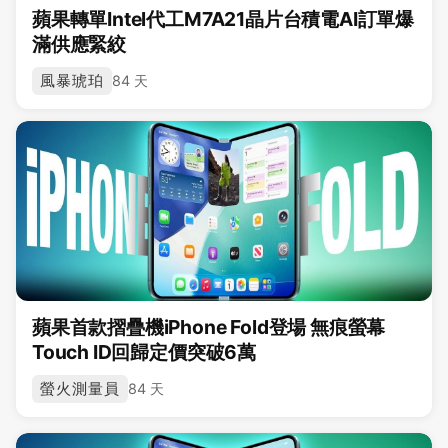
蘋果轉單Intel代工M7A21晶片台積電AI訂單爆
滿供應緊絞
風暴琥珀
84 天
蘋果首款摺疊機iPhone Fold登場 無痕螢幕
Touch ID回歸定價突破6萬
螢火測量員
84 天