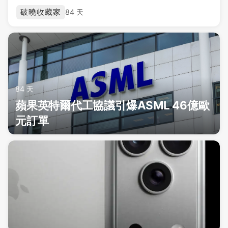
破曉收藏家
84 天
84 天
蘋果英特爾代工協議引爆ASML 46億歐
元訂單