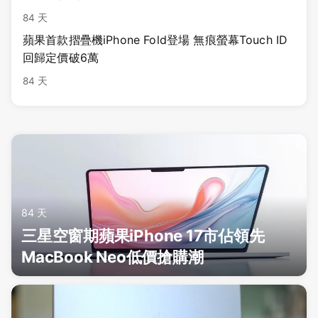
84 天
蘋果首款摺疊機iPhone Fold登場 無痕螢幕Touch ID
回歸定價破6萬
84 天
84 天
三星空窗期蘋果iPhone 17市佔領先
MacBook Neo低價搶購潮