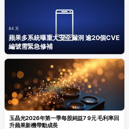
84 天
蘋果多系統曝重大安全漏洞 逾20個CVE
編號需緊急修補
玉晶光2026年第一季每股純益7 9元 毛利率回
升蘋果新機帶動成長