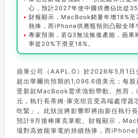
心，預計2027年使中國供應佔比從35
財報顯示，MacBook銷量年增18%
熱捧，而iPhone供應瓶頸則凸顯全
專家預測，若Q3無法恢復產能，蘋果將
率從20%下滑至18%。
蘋果公司（AAPL.O）於2026年5月1日
超出華爾街預期的1,096.6億美元；每股
受新款MacBook需求強勁帶動。然而，iP
元，執行長蒂姆·庫克坦言受高端處理器
吃緊」。此狀況將影響即將由新任執行長約
預計9月接棒庫克掌舵。財報顯示，MacB
場對高效能筆電的持續熱捧，而iPhon