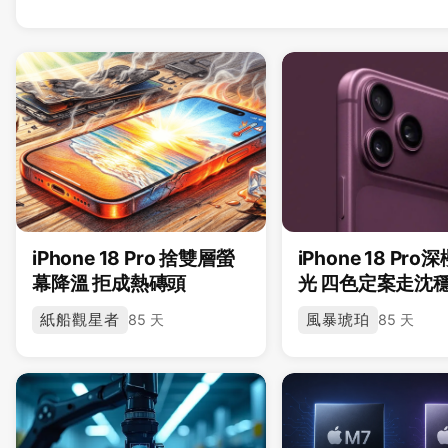
iPhone 18 Pro 捨雙層螢
iPhone 18 Pr
幕降溫 拒成熱磚頭
光 四色定案走沈
紙船觀星者
風暴琥珀
85 天
85 天