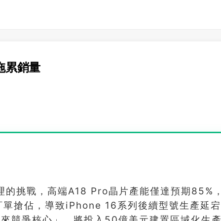
頸拖累銷量
理的挑戰，高端A18 Pro晶片產能僅達預期85%
單搶佔，導致iPhone 16系列後續型號生產延
來競爭核心」，將投入50億美元建置區域化生