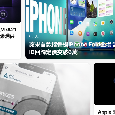
M7A21
單爆滿供
85 天
蘋果首款摺疊機iPhone Fold登場
ID回歸定價突破6萬
Appl