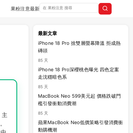
果粉注意
最新
最新文章
iPhone 18 Pro 捨雙層螢幕降溫 拒成熱
磚頭
85 天
iPhone 18 Pro深櫻桃色曝光 四色定案
走沈穩暗色系
85 天
MacBook Neo 599美元起 價格跌破門
檻引發衝動消費潮
85 天
，主
蘋果MacBook Neo低價策略引發消費衝
宕。
動購機潮
產中