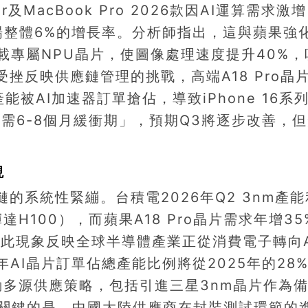
及MacBook Pro 2026款因AI運算需求激
市場整體6%的增長率。分析師指出，這與蘋果強化
搭載專屬NPU晶片，使圖像處理速度提升40%，
受挫反映供應鏈管理的挑戰，高端A18 Pro晶
能被AI加速器訂單搶佔，導致iPhone 16系
需6-8個月緩衝期」，預期Q3將逐步改善，
現
鏈的系統性緊繃。台積電2026年Q2 3nm產
H100），而蘋果A18 Pro晶片需求年增35
。此現象反映全球半導體產業正從消費電子轉向A
年AI晶片訂單佔總產能比例將從2025年的28
動多源供應策略，包括引進三星3nm晶片作為
關鍵的是，中國大陸供應商在封裝測試環節的