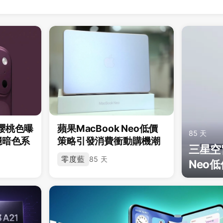
o深櫻桃色曝
蘋果MacBook Neo低價
85 天
穩暗色系
策略引發消費衝動購機潮
三星空窗
零度藍
85 天
Neo