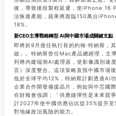
後，導致後段製程延遲，使iPhone 16
法恢復產能，蘋果將面臨150萬台iPho
18%。
新CEO主導戰略轉型 AI與中國市場成關鍵支點
即將於9月接任執行長的約翰·特納斯，
啟」。特納斯曾任Mac產品總經理，主導開發Ap
列將內建端側AI處理器，使影像識別速度
言）深度整合。這項策略直指中國市場復甦關
低於全球平均12%，特納斯計劃透過A
企業合作開發備援晶片，例如與中芯國際
在財報會強調：「供應鏈彈性是未來競爭
計2027年使中國供應佔比從35%提升
對地緣政治風險的能力。