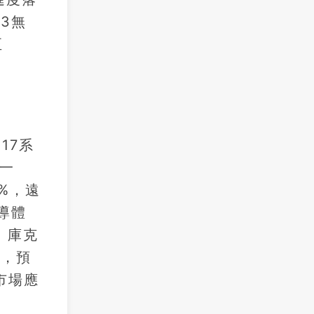
Q3無
至
17系
心一
%，遠
導體
。庫克
心，預
市場應