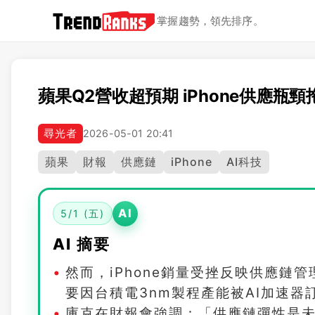
掌握趨勢，領先排序。
蘋果Q2營收超預期 iPhone供應瓶
尋光者
2026-05-01 20:41
蘋果
財報
供應鏈
iPhone
AI科技
AI
5/1 (五)
AI 摘要
然而，iPhone銷量受挫反映供應鏈管
要因台積電3nm製程產能被AI加速器訂
庫克在財報會強調：「供應鏈彈性是未