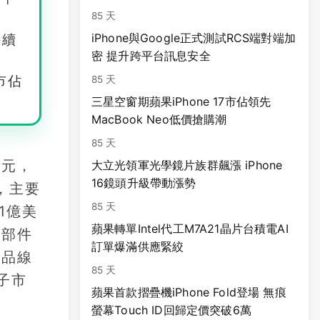
85 天
iPhone與Google正式測試RCS端對端加
持續
密 提升跨平台訊息安全
市佔
85 天
三星空窗期蘋果iPhone 17市佔領先
MacBook Neo低價搶購潮
85 天
美元，
大立光領軍光學鏡片族群飆漲 iPhone
16鏡頭升級帶動漲勢
元，主要
85 天
1億美
蘋果轉單Intel代工M7A21晶片台積電AI
零部件
訂單爆滿供應緊絞
產品線
85 天
子市
蘋果首款摺疊機iPhone Fold登場 無痕
螢幕Touch ID回歸定價突破6萬