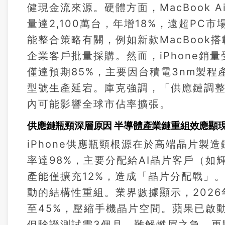
健現金流來源。硬體方面，MacBook Air
量達2,100萬台，年增18%，遠超PC
能整合策略有關，例如新款MacBook
企業客戶批量採購。然而，iPhone銷量
僅達預期85%，主要因台積電3nm製程產
型號生產延宕。庫克強調，「供應鏈調整
內可能影響全球市佔率擴張。
供應鏈瓶頸深層原因 半導體產業鏈重組效應顯
iPhone供應瓶頸根源在於高端晶片製造
率達98%，主要分配給AI晶片客戶（如輝達
產能僅擴充12%，造成「晶片分配戰」
動的結構性重組。業界數據顯示，2026
至45%，壓縮手機晶片空間。蘋果已啟
但驗證測試需3個月，難解燃眉之急。更