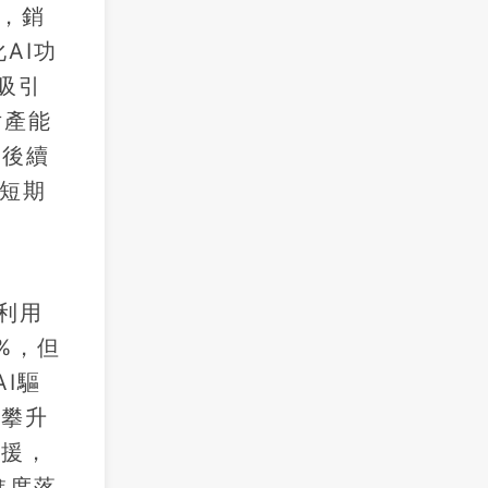
增，銷
AI功
吸引
片產能
列後續
但短期
能利用
%，但
I驅
%攀升
備援，
進度落