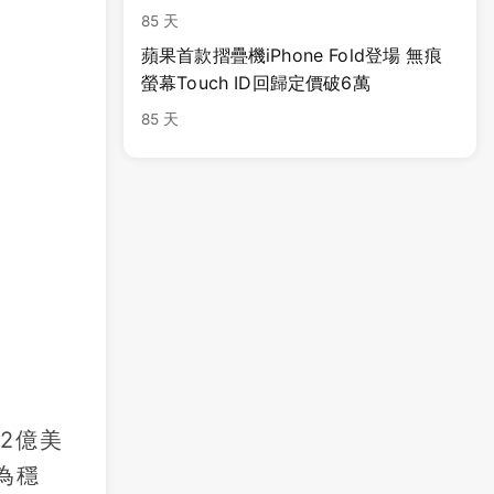
85 天
蘋果首款摺疊機iPhone Fold登場 無痕
螢幕Touch ID回歸定價破6萬
85 天
2億美
成為穩