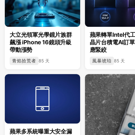
大立光領軍光學鏡片族群
蘋果轉單Intel代工
飆漲 iPhone 16鏡頭升級
晶片台積電AI訂
帶動漲勢
應緊絞
青焰拾荒者
風暴琥珀
85 天
85 天
蘋果多系統曝重大安全漏