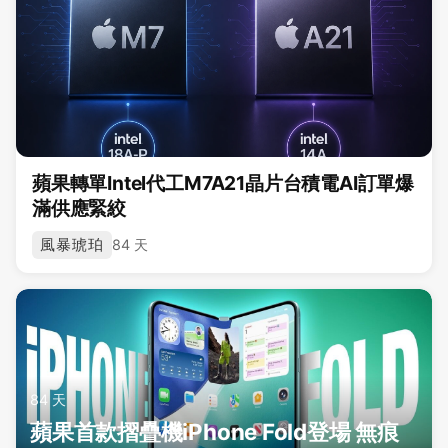
蘋果轉單Intel代工M7A21晶片台積電AI訂單爆
滿供應緊絞
風暴琥珀
84 天
84 天
蘋果首款摺疊機iPhone Fold登場 無痕