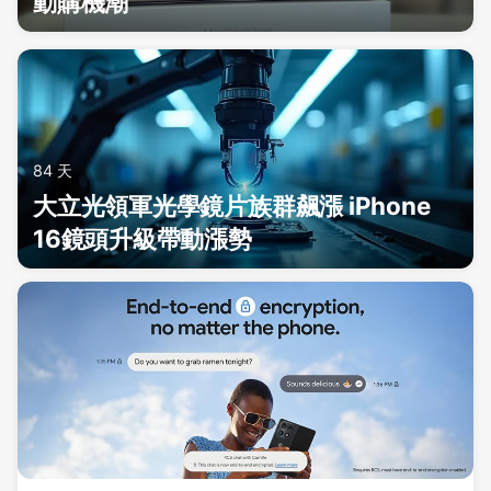
動購機潮
84 天
大立光領軍光學鏡片族群飆漲 iPhone
16鏡頭升級帶動漲勢