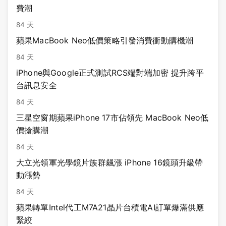
費潮
84 天
蘋果MacBook Neo低價策略引發消費衝動購機潮
84 天
iPhone與Google正式測試RCS端對端加密 提升跨平
台訊息安全
84 天
三星空窗期蘋果iPhone 17市佔領先 MacBook Neo低
價搶購潮
84 天
大立光領軍光學鏡片族群飆漲 iPhone 16鏡頭升級帶
動漲勢
84 天
蘋果轉單Intel代工M7A21晶片台積電AI訂單爆滿供應
緊絞