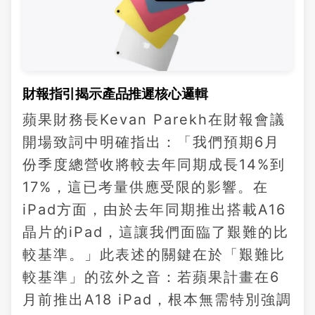
財報指引揭示產品推遲核心邏輯
蘋果財務長Kevan Parekh在財報會議
開場致詞中明確指出：「我們預期6月
份季度總營收將較去年同期成長14%到
17%，這已考量供應受限的影響。在
iPad方面，由於去年同期推出搭載A16
晶片的iPad，這讓我們面臨了艱難的比
較基準。」此表述的關鍵在於「艱難比
較基準」的弦外之音：若蘋果計畫在6
月前推出A18 iPad，根本無需特別強調