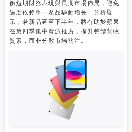
衡短期財務表現與長期市場佈局，避免
過度依賴單一產品驅動增長。分析顯
示，若新品延至下半年，將有助於蘋果
在第四季集中資源推廣，提升整體營收
質素，而非分散市場關注。