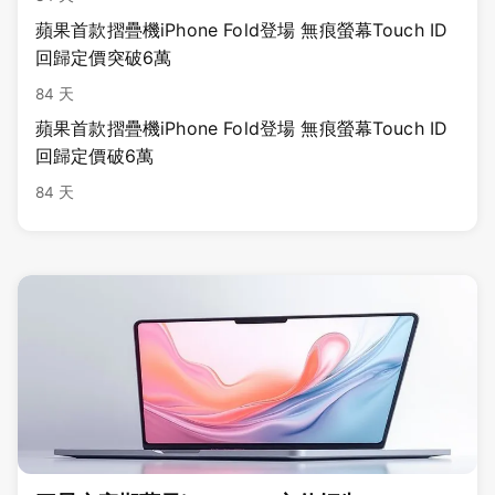
蘋果首款摺疊機iPhone Fold登場 無痕螢幕Touch ID
回歸定價突破6萬
84 天
蘋果首款摺疊機iPhone Fold登場 無痕螢幕Touch ID
回歸定價破6萬
84 天