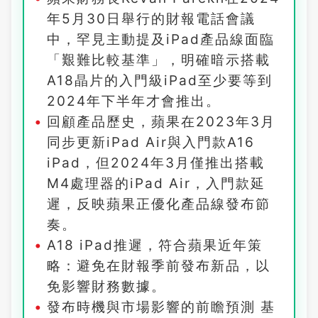
年5月30日舉行的財報電話會議
中，罕見主動提及iPad產品線面臨
「艱難比較基準」，明確暗示搭載
A18晶片的入門級iPad至少要等到
2024年下半年才會推出。
回顧產品歷史，蘋果在2023年3月
同步更新iPad Air與入門款A16
iPad，但2024年3月僅推出搭載
M4處理器的iPad Air，入門款延
遲，反映蘋果正優化產品線發布節
奏。
A18 iPad推遲，符合蘋果近年策
略：避免在財報季前發布新品，以
免影響財務數據。
發布時機與市場影響的前瞻預測 基