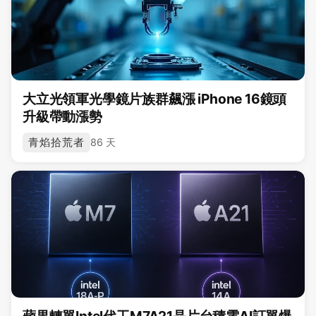
大立光領軍光學鏡片族群飆漲 iPhone 16鏡頭
升級帶動漲勢
青焰拾荒者
86 天
蘋果轉單Intel代工M7A21晶片台積電AI訂單爆