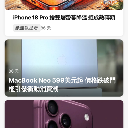
iPhone 18 Pro 捨雙層螢幕降溫 拒成熱磚頭
紙船觀星者
86 天
86 天
MacBook Neo 599美元起 價格跌破門
檻引發衝動消費潮