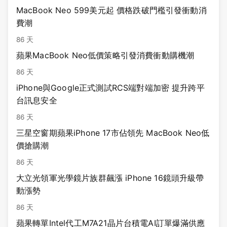
MacBook Neo 599美元起 價格跌破門檻引發衝動消
費潮
86 天
蘋果MacBook Neo低價策略引發消費衝動購機潮
86 天
iPhone與Google正式測試RCS端對端加密 提升跨平
台訊息安全
86 天
三星空窗期蘋果iPhone 17市佔領先 MacBook Neo低
價搶購潮
86 天
大立光領軍光學鏡片族群飆漲 iPhone 16鏡頭升級帶
動漲勢
86 天
蘋果轉單Intel代工M7A21晶片台積電AI訂單爆滿供應