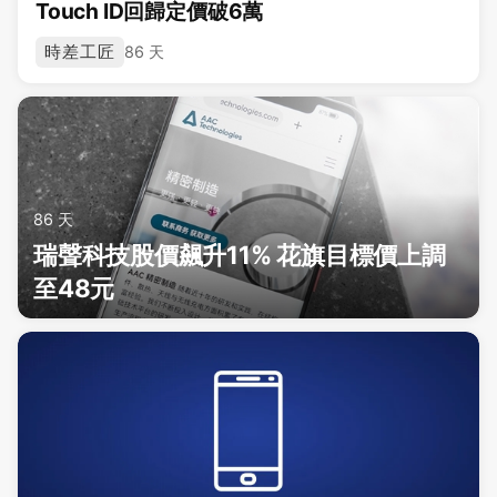
Touch ID回歸定價破6萬
時差工匠
86 天
86 天
瑞聲科技股價飆升11% 花旗目標價上調
至48元