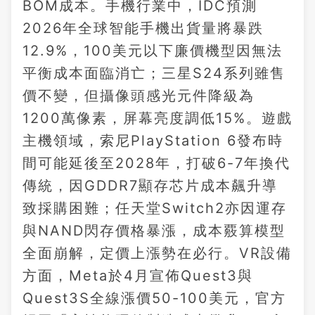
BOM成本。手機行業中，IDC預測
2026年全球智能手機出貨量將暴跌
12.9%，100美元以下廉價機型因無法
平衡成本面臨消亡；三星S24系列雖售
價不變，但攝像頭感光元件降級為
1200萬像素，屏幕亮度調低15%。遊戲
主機領域，索尼PlayStation 6發布時
間可能延後至2028年，打破6-7年換代
傳統，因GDDR7顯存芯片成本飆升導
致採購困難；任天堂Switch2亦因運存
與NAND閃存價格暴漲，成本覈算模型
全面崩解，定價上漲勢在必行。VR設備
方面，Meta於4月宣佈Quest3與
Quest3S全線漲價50-100美元，官方