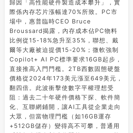
歸因「高性能硬件製造成本攀升」，實
際係內存芯片漲幅達70%所致。PC市
場中，惠普臨時CEO Bruce
Broussard揭露，內存成本佔PC物料
比例從15-18%急升至35%，聯想、戴
爾等大廠被迫提價15-20%；微軟強制
Copilot+ AI PC標準要求16GB起步，
直接推高入門門檻。2TB西數固態硬盤
價格從2024年173美元漲至649美元，
翻四倍。此波衝擊使數字平權理想受
阻：過去二十年硬件價格下探、軟件簡
化、互聯網鋪開，讓AI工具從企業走向
大眾，但當物理門檻（如16GB運存
+512GB儲存）變得高不可攀，普通用