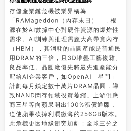
存儲產業鏈危機蔓延與供應鏈重構
存儲產業鏈危機被業界稱為
「RAMageddon（內存末日）」，根
源在於AI數據中心對硬件資源的爆炸性
需求。AI訓練與推理需龐大高帶寬內存
（HBM），其消耗的晶圓產能是普通民
用DRAM的三倍，且3D堆疊工藝複雜、
良品率低。晶圓廠優先將最先進產能分
配給AI企業客戶，如OpenAI「星門」
計劃每月鎖定數十萬片DRAM晶圓，導
致NAND閃存領域投資萎縮。上游供應
商三星等向蘋果開出100%漲價通牒，
迫使蘋果砍掉利潤微薄的256GB版本。
此危機更因地緣衝突加劇：全球三分之