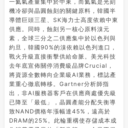
一氦氣產量集中於中東，而氦氣是光刻
機冷卻與晶圓蝕刻的關鍵原料，韓國半
導體巨頭三星、SK海力士高度依賴中東
供應。同時，蝕刻另一核心原料溴元
素，全球三分之二供應集中於以色列與
約旦，韓國90%的溴依賴以色列進口，
戰火升級直接衝擊供給命脈。美光科技
去年底宣佈關停消費級品牌Crucial，
將資源全數轉向企業級AI業務，標誌產
業重心徹底轉移。Gartner分析師指
出，非AI服務器客戶在供應商處優先級
已降至「最低」，晶圓產能分配失衡導
致NAND價格年漲幅達45%，遠高於
DRAM的25%。此輪重構使存儲成本成