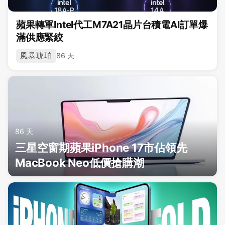
蘋果轉單Intel代工M7A21晶片台積電AI訂單爆
滿供應緊絞
風暴琥珀
86 天
86 天
三星空窗期蘋果iPhone 17市佔領先
MacBook Neo低價搶購潮