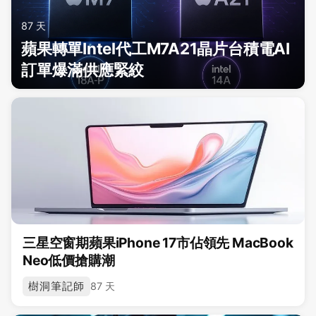
87 天
蘋果轉單Intel代工M7A21晶片台積電AI
訂單爆滿供應緊絞
三星空窗期蘋果iPhone 17市佔領先 MacBook
Neo低價搶購潮
樹洞筆記師
87 天