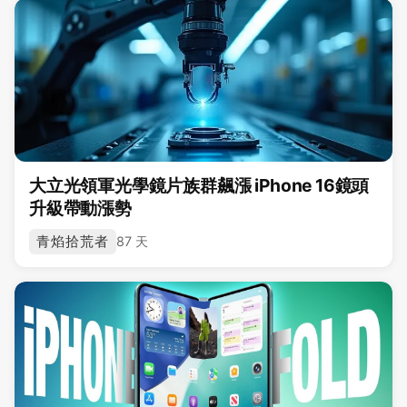
大立光領軍光學鏡片族群飆漲 iPhone 16鏡頭
升級帶動漲勢
青焰拾荒者
87 天