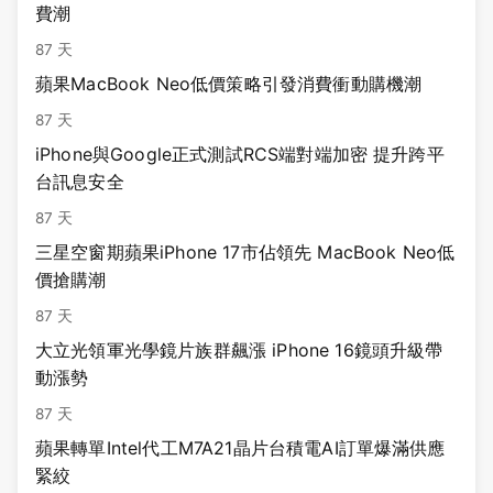
費潮
87 天
蘋果MacBook Neo低價策略引發消費衝動購機潮
87 天
iPhone與Google正式測試RCS端對端加密 提升跨平
台訊息安全
87 天
三星空窗期蘋果iPhone 17市佔領先 MacBook Neo低
價搶購潮
87 天
大立光領軍光學鏡片族群飆漲 iPhone 16鏡頭升級帶
動漲勢
87 天
蘋果轉單Intel代工M7A21晶片台積電AI訂單爆滿供應
緊絞