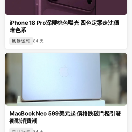
iPhone 18 Pro深櫻桃色曝光 四色定案走沈穩
暗色系
風暴琥珀
84 天
MacBook Neo 599美元起 價格跌破門檻引發
衝動消費潮
星月行者
84 天