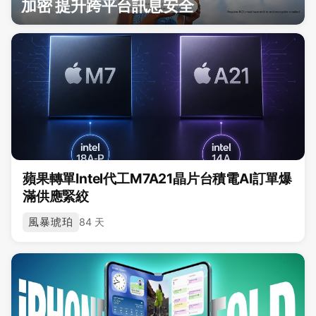
加密 提升跨平台訊息安全
蘋果轉單Intel代工M7A21晶片台積電AI訂單爆
滿供應緊絞
風暴琥珀
84 天