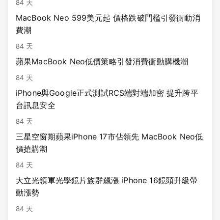
84 天
MacBook Neo 599美元起 價格跌破門檻引發衝動消
費潮
84 天
蘋果MacBook Neo低價策略引發消費衝動購機潮
84 天
iPhone與Google正式測試RCS端對端加密 提升跨平
台訊息安全
84 天
三星空窗期蘋果iPhone 17市佔領先 MacBook Neo低
價搶購潮
84 天
大立光領軍光學鏡片族群飆漲 iPhone 16鏡頭升級帶
動漲勢
84 天