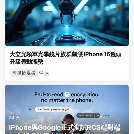
大立光領軍光學鏡片族群飆漲 iPhone 16鏡頭
升級帶動漲勢
青焰拾荒者
84 天
84 天
iPhone與Google正式測試RCS端對端