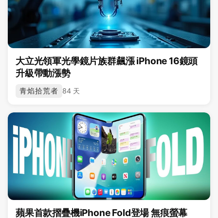
大立光領軍光學鏡片族群飆漲 iPhone 16鏡頭
升級帶動漲勢
青焰拾荒者
84 天
蘋果首款摺疊機iPhone Fold登場 無痕螢幕