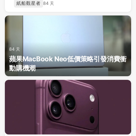
紙船觀星者
84 天
84 天
蘋果MacBook Neo低價策略引發消費衝
動購機潮