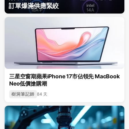
訂單爆滿供應緊絞
三星空窗期蘋果iPhone 17市佔領先 MacBook
Neo低價搶購潮
樹洞筆記師
84 天