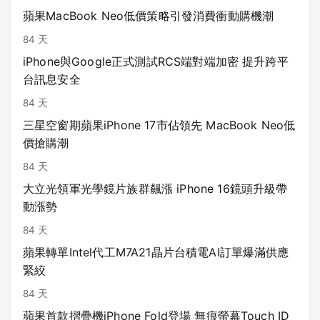
蘋果MacBook Neo低價策略引發消費衝動購機潮
84 天
iPhone與Google正式測試RCS端對端加密 提升跨平
台訊息安全
84 天
三星空窗期蘋果iPhone 17市佔領先 MacBook Neo低
價搶購潮
84 天
大立光領軍光學鏡片族群飆漲 iPhone 16鏡頭升級帶
動漲勢
84 天
蘋果轉單Intel代工M7A21晶片台積電AI訂單爆滿供應
緊絞
84 天
蘋果首款摺疊機iPhone Fold登場 無痕螢幕Touch ID