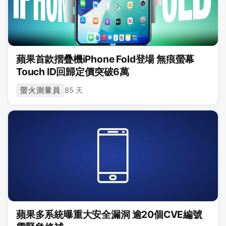
蘋果首款摺疊機iPhone Fold登場 無痕螢幕
Touch ID回歸定價突破6萬
螢火測量員
85 天
蘋果多系統曝重大安全漏洞 逾20個CVE編號