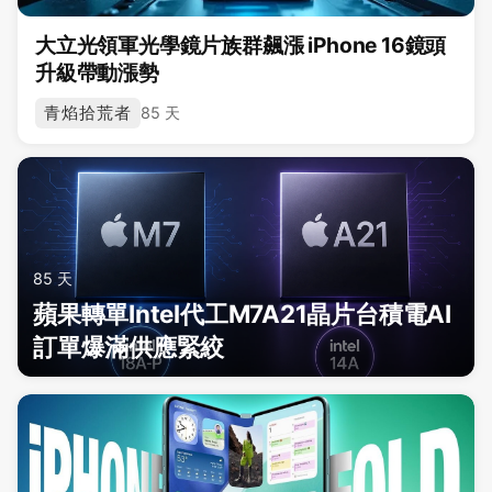
大立光領軍光學鏡片族群飆漲 iPhone 16鏡頭
升級帶動漲勢
青焰拾荒者
85 天
85 天
蘋果轉單Intel代工M7A21晶片台積電AI
訂單爆滿供應緊絞