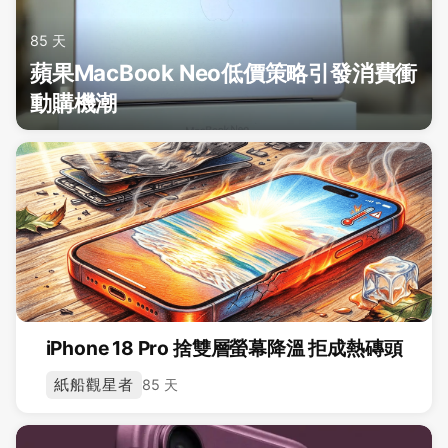
85 天
蘋果MacBook Neo低價策略引發消費衝
動購機潮
iPhone 18 Pro 捨雙層螢幕降溫 拒成熱磚頭
紙船觀星者
85 天