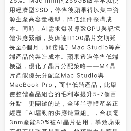
25%。Mac mini的256GB版本本就使
用經濟型SSD，停售後蘋果得以集中資
源生產高容量機型，降低組件採購成
本。同時，AI需求爆發導致GPU與記憶
體供應緊繃，英偉達H100晶片交期延
長至6個月，間接推升Mac Studio等高
端產品的製造成本。蘋果透過停售低端
機型，優化了晶片分配策略——M4晶
片產能優先分配至Mac Studio與
MacBook Pro，而非低階產品，此舉
使整體產品組合的毛利率提升5-7個百
分點。更關鍵的是，全球半導體產業正
經歷「AI驅動的供應鏈重組」，台積電
3nm產能80%被AI晶片佔用，導致蘋果