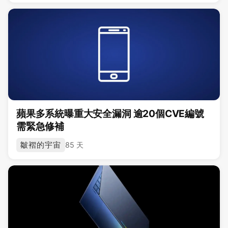
蘋果多系統曝重大安全漏洞 逾20個CVE編號
需緊急修補
皺褶的宇宙
85 天