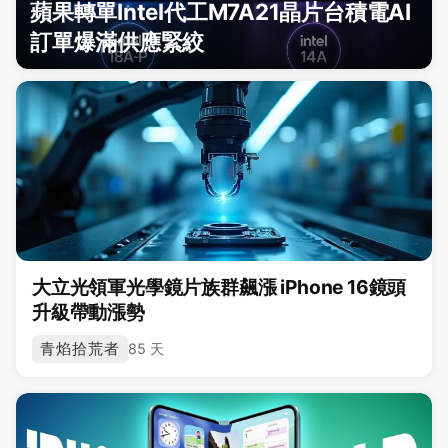
蘋果轉單Intel代工M7A21晶片台積電AI
訂單爆滿供應緊絞
大立光領軍光學鏡片族群飆漲 iPhone 16鏡頭
升級帶動漲勢
青焰拾荒者
85 天