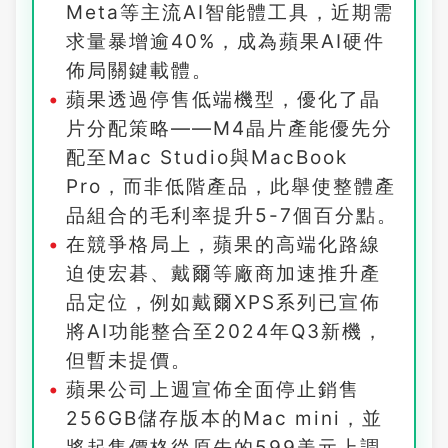
Meta等主流AI智能體工具，近期需
求量暴增逾40%，成為蘋果AI硬件
佈局關鍵載體。
蘋果透過停售低端機型，優化了晶
片分配策略——M4晶片產能優先分
配至Mac Studio與MacBook
Pro，而非低階產品，此舉使整體產
品組合的毛利率提升5-7個百分點。
在競爭格局上，蘋果的高端化路線
迫使宏碁、戴爾等廠商加速推升產
品定位，例如戴爾XPS系列已宣佈
將AI功能整合至2024年Q3新機，
但暫未提價。
蘋果公司上週宣佈全面停止銷售
256GB儲存版本的Mac mini，並
將起售價格從原先的599美元上調