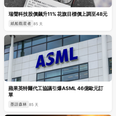
瑞聲科技股價飆升11% 花旗目標價上調至48元
紙船觀星者
85 天
蘋果英特爾代工協議引爆ASML 46億歐元訂
單
墨語森林
85 天