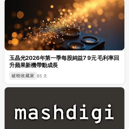
玉晶光2026年第一季每股純益7 9元 毛利率回
升蘋果新機帶動成長
破曉收藏家
85 天