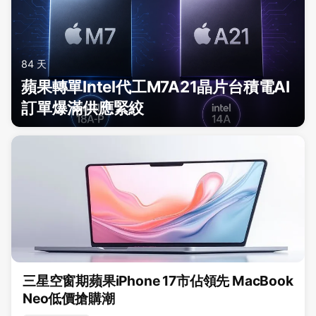
84 天
蘋果轉單Intel代工M7A21晶片台積電AI
訂單爆滿供應緊絞
三星空窗期蘋果iPhone 17市佔領先 MacBook
Neo低價搶購潮