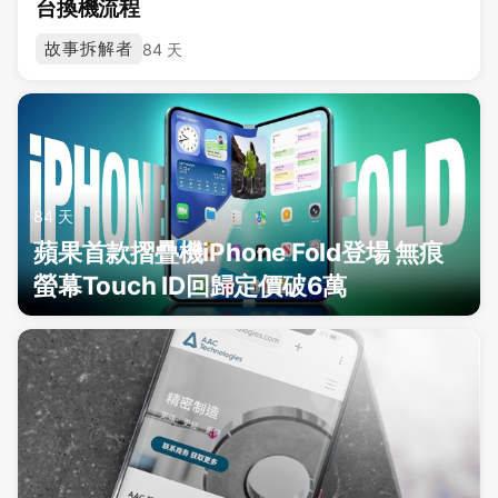
台換機流程
故事拆解者
84 天
84 天
蘋果首款摺疊機iPhone Fold登場 無痕
螢幕Touch ID回歸定價破6萬