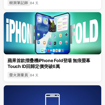
樹洞筆記師
84 天
蘋果首款摺疊機iPhone Fold登場 無痕螢幕
Touch ID回歸定價突破6萬
螢火測量員
84 天