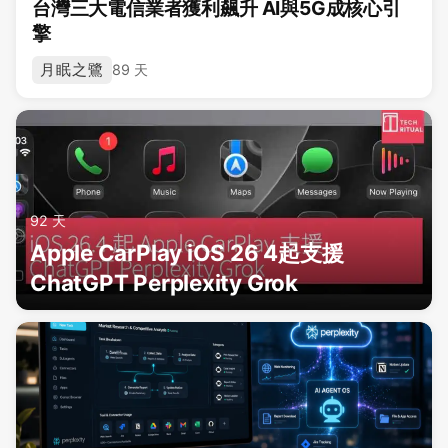
台灣三大電信業者獲利飆升 AI與5G成核心引
擎
月眠之鷺
89 天
92 天
Apple CarPlay iOS 26 4起支援
ChatGPT Perplexity Grok