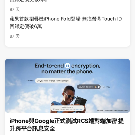
87 天
蘋果首款摺疊機iPhone Fold登場 無痕螢幕Touch ID
回歸定價破6萬
87 天
iPhone與Google正式測試RCS端對端加密 提
升跨平台訊息安全