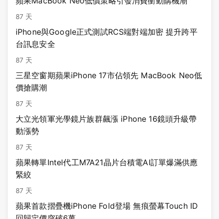
蘋果MacBook Neo低價策略引發消費衝動購機潮
87 天
iPhone與Google正式測試RCS端對端加密 提升跨平
台訊息安全
87 天
三星空窗期蘋果iPhone 17市佔領先 MacBook Neo低
價搶購潮
87 天
大立光領軍光學鏡片族群飆漲 iPhone 16鏡頭升級帶
動漲勢
87 天
蘋果轉單Intel代工M7A21晶片台積電AI訂單爆滿供應
緊絞
87 天
蘋果首款摺疊機iPhone Fold登場 無痕螢幕Touch ID
回歸定價突破6萬