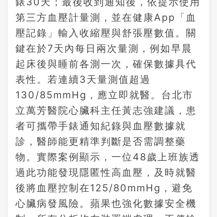
錶30天；最後收到通知後，依提示使用
第三方血壓計量測，並在健康App「血
壓記錄」輸入收縮壓與舒張壓數值。關
鍵在於7天內每日兩次量測，例如早晨
起床後與睡前各測一次，確保數據具代
表性。若連續3天量測值超過
130/85mmHg，應立即就醫。台北市
立萬芳醫院心臟科主任黃志強建議，患
者可攜帶手錶通知紀錄與血壓數據就
診，醫師能更精準判斷是否需調整藥
物。實際案例顯示，一位48歲上班族透
過此功能發現隱匿性高血壓，及時就醫
後將血壓控制在125/80mmHg，避免
心臟病發風險。蘋果也強化數據安全機