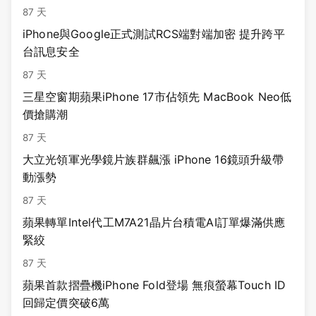
87 天
iPhone與Google正式測試RCS端對端加密 提升跨平
台訊息安全
87 天
三星空窗期蘋果iPhone 17市佔領先 MacBook Neo低
價搶購潮
87 天
大立光領軍光學鏡片族群飆漲 iPhone 16鏡頭升級帶
動漲勢
87 天
蘋果轉單Intel代工M7A21晶片台積電AI訂單爆滿供應
緊絞
87 天
蘋果首款摺疊機iPhone Fold登場 無痕螢幕Touch ID
回歸定價突破6萬