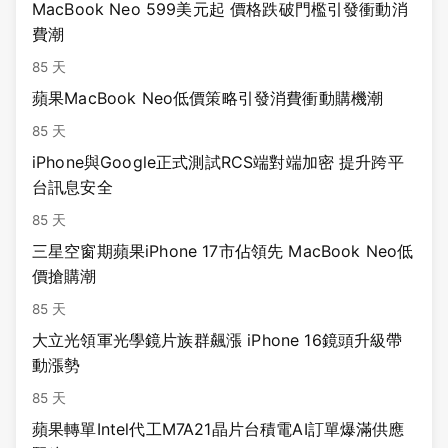
MacBook Neo 599美元起 價格跌破門檻引發衝動消
費潮
85 天
蘋果MacBook Neo低價策略引發消費衝動購機潮
85 天
iPhone與Google正式測試RCS端對端加密 提升跨平
台訊息安全
85 天
三星空窗期蘋果iPhone 17市佔領先 MacBook Neo低
價搶購潮
85 天
大立光領軍光學鏡片族群飆漲 iPhone 16鏡頭升級帶
動漲勢
85 天
蘋果轉單Intel代工M7A21晶片台積電AI訂單爆滿供應