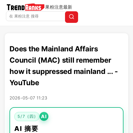
果粉注意
最新
Does the Mainland Affairs
Council (MAC) still remember
how it suppressed mainland ... -
YouTube
2026-05-07 11:23
AI
5/7 (四)
AI 摘要