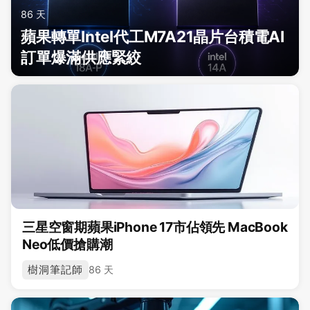
86 天
蘋果轉單Intel代工M7A21晶片台積電AI
訂單爆滿供應緊絞
三星空窗期蘋果iPhone 17市佔領先 MacBook
Neo低價搶購潮
樹洞筆記師
86 天