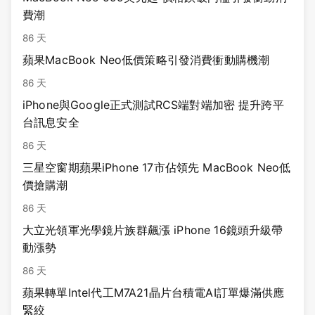
費潮
86 天
蘋果MacBook Neo低價策略引發消費衝動購機潮
86 天
iPhone與Google正式測試RCS端對端加密 提升跨平
台訊息安全
86 天
三星空窗期蘋果iPhone 17市佔領先 MacBook Neo低
價搶購潮
86 天
大立光領軍光學鏡片族群飆漲 iPhone 16鏡頭升級帶
動漲勢
86 天
蘋果轉單Intel代工M7A21晶片台積電AI訂單爆滿供應
緊絞