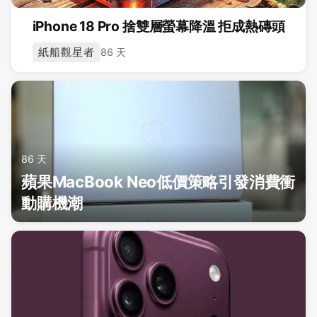
iPhone 18 Pro 捨雙層螢幕降溫 拒成熱磚頭
紙船觀星者
86 天
86 天
蘋果MacBook Neo低價策略引發消費衝
動購機潮