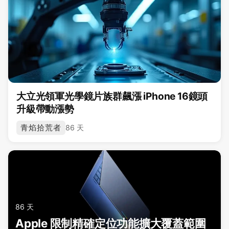
大立光領軍光學鏡片族群飆漲 iPhone 16鏡頭
升級帶動漲勢
青焰拾荒者
86 天
86 天
Apple 限制精確定位功能擴大覆蓋範圍