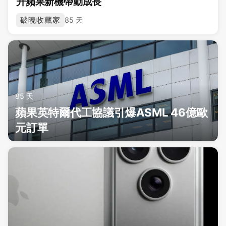
升蘋果新機帶動成長
破曉收藏家
85 天
85 天
蘋果英特爾代工協議引爆ASML 46億歐
元訂單