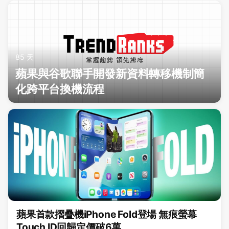
85 天
蘋果與谷歌聯手開發新資料轉移機制簡
化跨平台換機流程
蘋果首款摺疊機iPhone Fold登場 無痕螢幕
Touch ID回歸定價破6萬