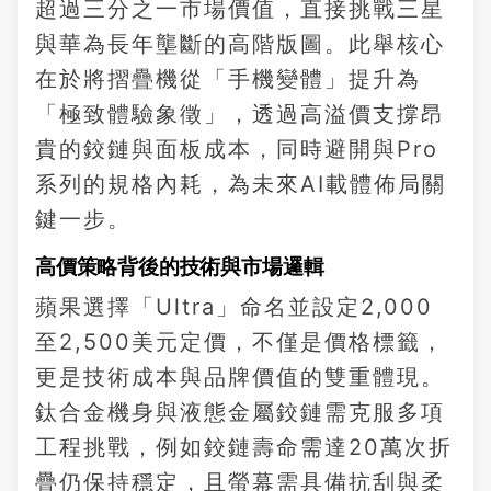
超過三分之一市場價值，直接挑戰三星
與華為長年壟斷的高階版圖。此舉核心
在於將摺疊機從「手機變體」提升為
「極致體驗象徵」，透過高溢價支撐昂
貴的鉸鏈與面板成本，同時避開與Pro
系列的規格內耗，為未來AI載體佈局關
鍵一步。
高價策略背後的技術與市場邏輯
蘋果選擇「Ultra」命名並設定2,000
至2,500美元定價，不僅是價格標籤，
更是技術成本與品牌價值的雙重體現。
鈦合金機身與液態金屬鉸鏈需克服多項
工程挑戰，例如鉸鏈壽命需達20萬次折
疊仍保持穩定，且螢幕需具備抗刮與柔