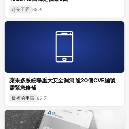
時差工匠
85 天
蘋果多系統曝重大安全漏洞 逾20個CVE編號
需緊急修補
皺褶的宇宙
85 天