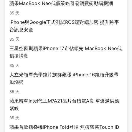
蘋果MacBook Neo低價策略引發消費衝動購機潮
85 天
iPhone與Google正式測試RCS端對端加密 提升跨平
台訊息安全
85 天
三星空窗期蘋果iPhone 17市佔領先 MacBook Neo低
價搶購潮
85 天
大立光領軍光學鏡片族群飆漲 iPhone 16鏡頭升級帶
動漲勢
85 天
蘋果轉單Intel代工M7A21晶片台積電AI訂單爆滿供應
緊絞
85 天
蘋果首款摺疊機iPhone Fold登場 無痕螢幕Touch ID