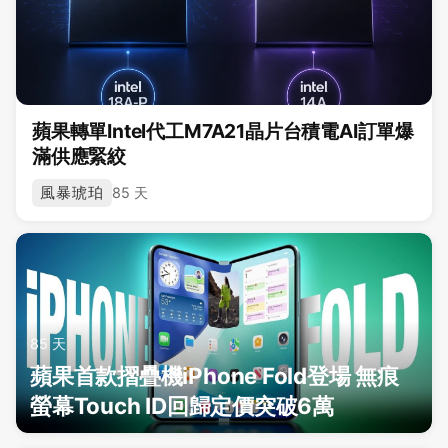
蘋果轉單Intel代工M7A21晶片台積電AI訂單爆
滿供應緊絞
風暴琥珀
85 天
85 天
蘋果首款摺疊機iPhone Fold登場 無痕
螢幕Touch ID回歸定價突破6萬