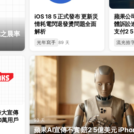
iOS 18 5 正式發布 更新災
蘋果公
情耗電閃退發燙問題全面
體訴訟
解析
支付2 5
林之晨率
光年寫手
流光拾
89 天
 誇大宣傳
00萬用戶
93 天
蘋果AI宣傳不實 賠2 5億美元 iPhon