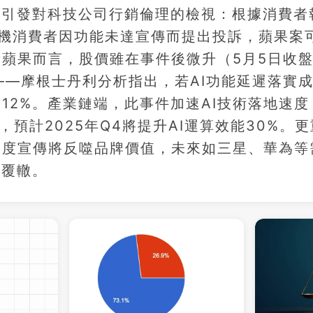
件引發對科技公司行銷倫理的檢視：根據消費者
能手機消費者因功能未達宣傳而提出投訴，蘋果案
對蘋果而言，股價雖在事件後微升（5月5日收
本——摩根士丹利分析指出，若AI功能延遲落實
高達12%。產業鏈端，此事件加速AI技術落地速
預計2025年Q4將提升AI運算效能30%。
過度宣傳將反噬品牌價值，未來如三星、華為等
果覆轍。