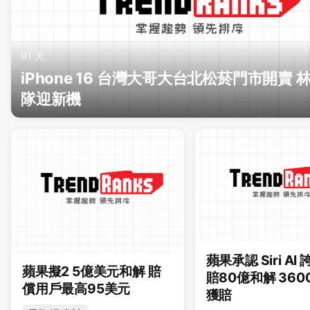
91 天
iPhone 16 台灣大哥大台北松菸門市開賣 
隊迎新機
蘋果承認 Siri AI
蘋果擬2 5億美元和解 賠
賠80億和解 36
償用戶最高95美元
獲賠