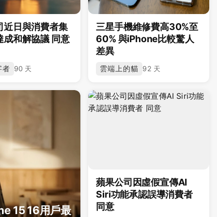
司近日與消費者集
三星手機維修費高30%至
達成和解協議 同意
60% 與iPhone比較驚人
差異
字者
雲端上的貓
90 天
92 天
蘋果公司因虛假宣傳AI
Siri功能承認誤導消費者
同意
e 15 16用戶最