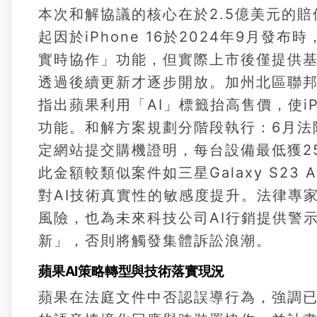
本次和解協議的核心在於2.5億美元的
起因於iPhone 16於2024年9月發
實時協作」功能，但實際上市後僅提供基
透過後續更新才逐步開放。加州北區聯邦
指出蘋果利用「AI」標籤抬高售價，使iP
功能。和解方案規劃分階段執行：6月法院
定網站提交購機證明，每台設備最低獲2
此金額較類似案件如三星Galaxy S23
對AI技術真實性的敏感度提升。法律專
風險，也為未來科技公司AI行銷提供警
新」，否則將觸發集體訴訟浪潮。
蘋果AI策略轉型與技術落實現況
蘋果在法庭文件中否認誤導行為，強調已交付超過2