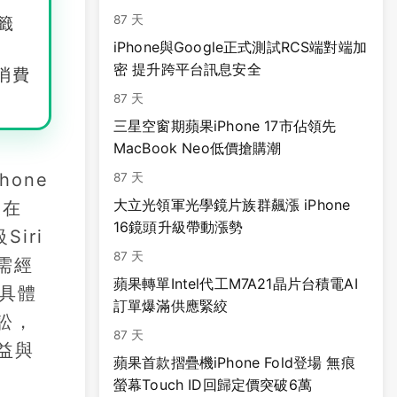
87 天
籤
iPhone與Google正式測試RCS端對端加
密 提升跨平台訊息安全
消費
87 天
三星空窗期蘋果iPhone 17市佔領先
MacBook Neo低價搶購潮
one
87 天
大立光領軍光學鏡片族群飆漲 iPhone
果在
16鏡頭升級帶動漲勢
Siri
87 天
需經
蘋果轉單Intel代工M7A21晶片台積電AI
具體
訂單爆滿供應緊絞
訟，
87 天
益與
蘋果首款摺疊機iPhone Fold登場 無痕
螢幕Touch ID回歸定價突破6萬