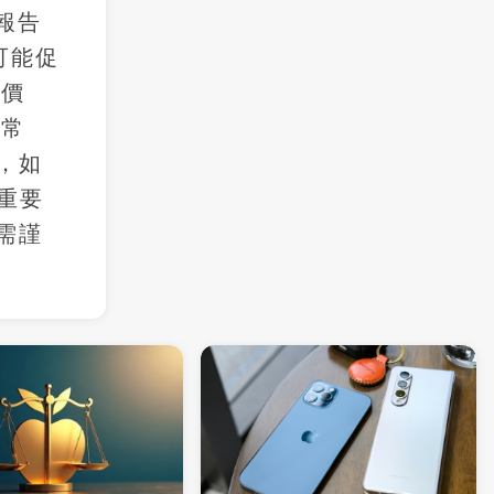
報告
可能促
盤價
成常
度，如
更重要
需謹