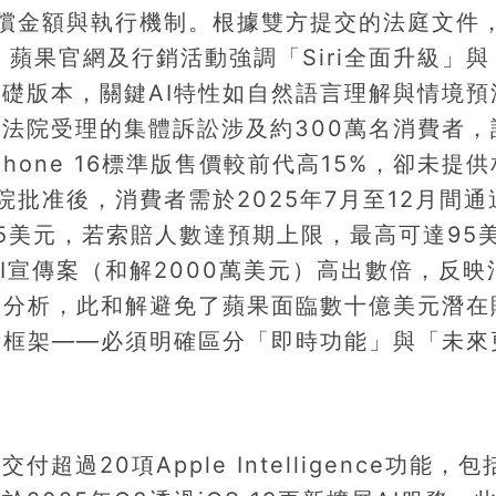
賠償金額與執行機制。根據雙方提交的法庭文件
布時，蘋果官網及行銷活動強調「Siri全面升級」與
礎版本，關鍵AI特性如自然語言理解與情境預
法院受理的集體訴訟涉及約300萬名消費者，
hone 16標準版售價較前代高15%，卻未提
批准後，消費者需於2025年7月至12月間通
5美元，若索賠人數達預期上限，最高可達95
 AI宣傳案（和解2000萬美元）高出數倍，反
家分析，此和解避免了蘋果面臨數十億美元潛在
示框架——必須明確區分「即時功能」與「未來
0項Apple Intelligence功能，包括S