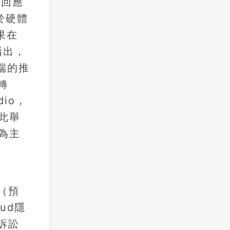
此回應
於硬體
果在
指出，
端的推
轉
dio，
。此舉
為主
（預
ud隱
訴訟