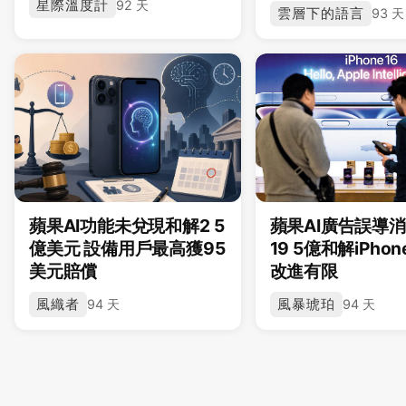
星際溫度計
92 天
雲層下的語言
93 天
蘋果AI功能未兌現和解2 5
蘋果AI廣告誤導消
億美元 設備用戶最高獲95
19 5億和解iPhone 
美元賠償
改進有限
風織者
風暴琥珀
94 天
94 天