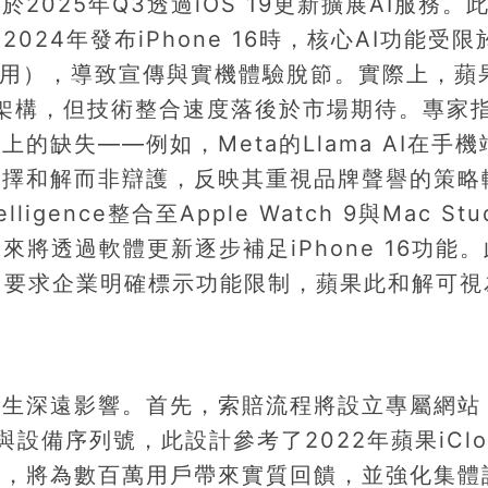
025年Q3透過iOS 19更新擴展AI服務。
24年發布iPhone 16時，核心AI功能受限
全啟用），導致宣傳與實機體驗脫節。實際上，蘋
基礎架構，但技術整合速度落後於市場期待。專家
缺失——例如，Meta的Llama AI在手機
選擇和解而非辯護，反映其重視品牌聲譽的策略
gence整合至Apple Watch 9與Mac Stu
將透過軟體更新逐步補足iPhone 16功能
案》要求企業明確標示功能限制，蘋果此和解可視
產生深遠影響。首先，索賠流程將設立專屬網站
設備序列號，此設計參考了2022年蘋果iClo
行，將為數百萬用戶帶來實質回饋，並強化集體