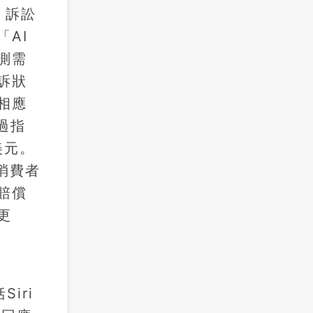
，訴訟
「AI
測需
訴狀
供相應
過指
美元。
映消費者
賠償
更
iri