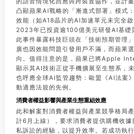
的語音情境化回應與跨裝置協作，並計畫於2
凸顯蘋果AI戰略的「漸進式部署」模式：20
效能（如A18晶片的AI加速單元未完
2023年已投資逾100億美元研發AI
此事件暴露科技巨頭在「技術預期管理」上的
廣也因效能問題引發用戶不滿，而蘋果
向。值得注意的是，蘋果已將Apple Intelli
顯示其AI技術正從手機擴展至生態系，未來
也呼應全球AI監管趨勢：歐盟《AI法
動適應法規的先例。
消費者權益影響與產業生態重組效應
此和解案對消費者權益與產業競爭格局
計6月上線），要求消費者提供購機收據與
私訴訟的經驗，以提升效率。若成功執