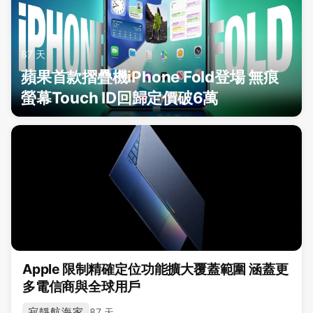
87 天
蘋果首款摺疊機iPhone Fold登場 無痕
螢幕Touch ID回歸定價破6萬
Apple 限制精確定位功能擴大覆蓋範圍 涵蓋更
多電信商與全球用戶
寂靜航海家
87 天