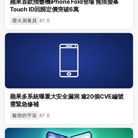
蘋果首款摺疊機iPhone Fold登場 無痕螢幕
Touch ID回歸定價突破6萬
螢火測量員
87 天
蘋果多系統曝重大安全漏洞 逾20個CVE編號
需緊急修補
皺褶的宇宙
87 天