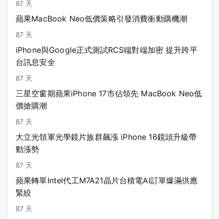
87 天
蘋果MacBook Neo低價策略引發消費衝動購機潮
87 天
iPhone與Google正式測試RCS端對端加密 提升跨平
台訊息安全
87 天
三星空窗期蘋果iPhone 17市佔領先 MacBook Neo低
價搶購潮
87 天
大立光領軍光學鏡片族群飆漲 iPhone 16鏡頭升級帶
動漲勢
87 天
蘋果轉單Intel代工M7A21晶片台積電AI訂單爆滿供應
緊絞
87 天