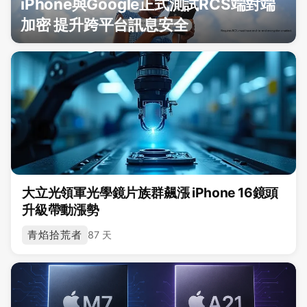
iPhone與Google正式測試RCS端對端
加密 提升跨平台訊息安全
大立光領軍光學鏡片族群飆漲 iPhone 16鏡頭
升級帶動漲勢
青焰拾荒者
87 天