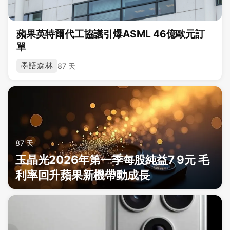
蘋果英特爾代工協議引爆ASML 46億歐元訂
單
墨語森林
87 天
87 天
玉晶光2026年第一季每股純益7 9元 毛
利率回升蘋果新機帶動成長