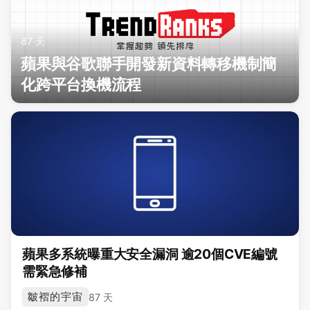
87 天
蘋果與谷歌聯手開發新資料轉移機制簡
化跨平台換機流程
蘋果多系統曝重大安全漏洞 逾20個CVE編號
需緊急修補
皺褶的宇宙
87 天