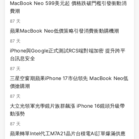
MacBook Neo 599美元起 價格跌破門檻引發衝動消
費潮
87 天
蘋果MacBook Neo低價策略引發消費衝動購機潮
87 天
iPhone與Google正式測試RCS端對端加密 提升跨平
台訊息安全
87 天
三星空窗期蘋果iPhone 17市佔領先 MacBook Neo低
價搶購潮
87 天
大立光領軍光學鏡片族群飆漲 iPhone 16鏡頭升級帶
動漲勢
87 天
蘋果轉單Intel代工M7A21晶片台積電AI訂單爆滿供應