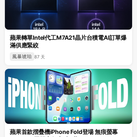
蘋果轉單Intel代工M7A21晶片台積電AI訂單爆
滿供應緊絞
風暴琥珀
87 天
蘋果首款摺疊機iPhone Fold登場 無痕螢幕