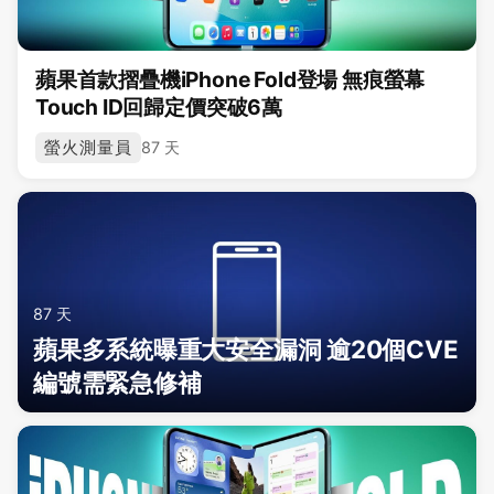
蘋果首款摺疊機iPhone Fold登場 無痕螢幕
Touch ID回歸定價突破6萬
螢火測量員
87 天
87 天
蘋果多系統曝重大安全漏洞 逾20個CVE
編號需緊急修補