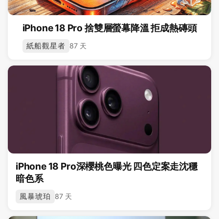
iPhone 18 Pro 捨雙層螢幕降溫 拒成熱磚頭
紙船觀星者
87 天
iPhone 18 Pro深櫻桃色曝光 四色定案走沈穩
暗色系
風暴琥珀
87 天