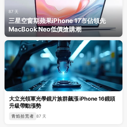
87 天
三星空窗期蘋果iPhone 17市佔領先
MacBook Neo低價搶購潮
大立光領軍光學鏡片族群飆漲 iPhone 16鏡頭
升級帶動漲勢
青焰拾荒者
87 天