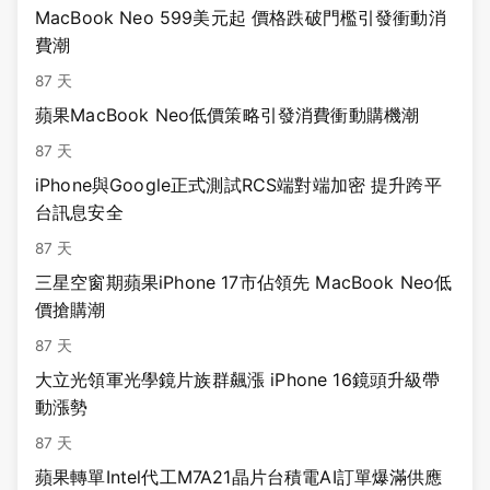
MacBook Neo 599美元起 價格跌破門檻引發衝動消
費潮
87 天
蘋果MacBook Neo低價策略引發消費衝動購機潮
87 天
iPhone與Google正式測試RCS端對端加密 提升跨平
台訊息安全
87 天
三星空窗期蘋果iPhone 17市佔領先 MacBook Neo低
價搶購潮
87 天
大立光領軍光學鏡片族群飆漲 iPhone 16鏡頭升級帶
動漲勢
87 天
蘋果轉單Intel代工M7A21晶片台積電AI訂單爆滿供應