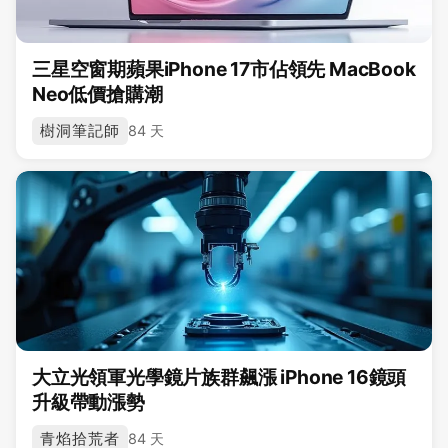
三星空窗期蘋果iPhone 17市佔領先 MacBook
Neo低價搶購潮
樹洞筆記師
84 天
大立光領軍光學鏡片族群飆漲 iPhone 16鏡頭
升級帶動漲勢
青焰拾荒者
84 天