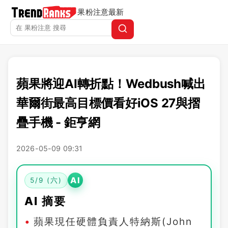
果粉注意
最新
蘋果將迎AI轉折點！Wedbush喊出
華爾街最高目標價看好iOS 27與摺
疊手機 - 鉅亨網
2026-05-09 09:31
AI
5/9 (六)
AI 摘要
蘋果現任硬體負責人特納斯(John