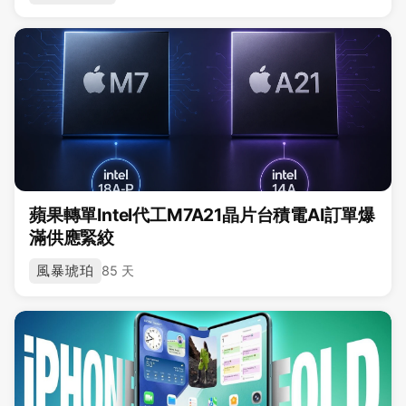
蘋果轉單Intel代工M7A21晶片台積電AI訂單爆
滿供應緊絞
風暴琥珀
85 天