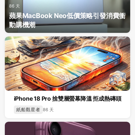
86 天
蘋果MacBook Neo低價策略引發消費衝
動購機潮
iPhone 18 Pro 捨雙層螢幕降溫 拒成熱磚頭
紙船觀星者
86 天