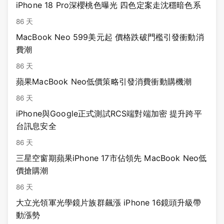
iPhone 18 Pro深櫻桃色曝光 四色定案走沈穩暗色系
86 天
MacBook Neo 599美元起 價格跌破門檻引發衝動消
費潮
86 天
蘋果MacBook Neo低價策略引發消費衝動購機潮
86 天
iPhone與Google正式測試RCS端對端加密 提升跨平
台訊息安全
86 天
三星空窗期蘋果iPhone 17市佔領先 MacBook Neo低
價搶購潮
86 天
大立光領軍光學鏡片族群飆漲 iPhone 16鏡頭升級帶
動漲勢