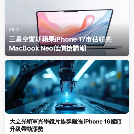
86 天
三星空窗期蘋果iPhone 17市佔領先
MacBook Neo低價搶購潮
大立光領軍光學鏡片族群飆漲 iPhone 16鏡頭
升級帶動漲勢