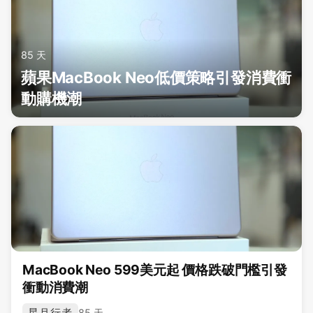
85 天
蘋果MacBook Neo低價策略引發消費衝
動購機潮
MacBook Neo 599美元起 價格跌破門檻引發
衝動消費潮
星月行者
85 天