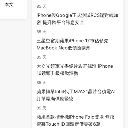
明：本文
85 天
iPhone與Google正式測試RCS端對端加
密 提升跨平台訊息安全
85 天
三星空窗期蘋果iPhone 17市佔領先
MacBook Neo低價搶購潮
85 天
大立光領軍光學鏡片族群飆漲 iPhone
16鏡頭升級帶動漲勢
85 天
蘋果轉單Intel代工M7A21晶片台積電AI
訂單爆滿供應緊絞
85 天
蘋果首款摺疊機iPhone Fold登場 無痕
螢幕Touch ID回歸定價突破6萬