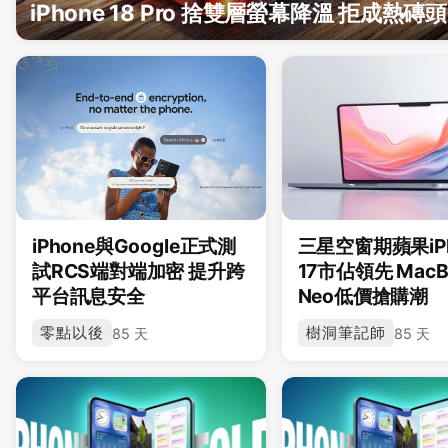
iPhone 18 Pro 捨雙層螢幕降溫 拒成熱磚頭
iPhone與Google正式測
三星空窗期蘋果iPh
試RCS端對端加密 提升跨
17市佔領先 MacB
平台訊息安全
Neo低價搶購潮
零點以後
樹洞筆記師
85 天
85 天