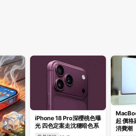
MacBo
iPhone 18 Pro深櫻桃色曝
起 價
光 四色定案走沈穩暗色系
消費潮