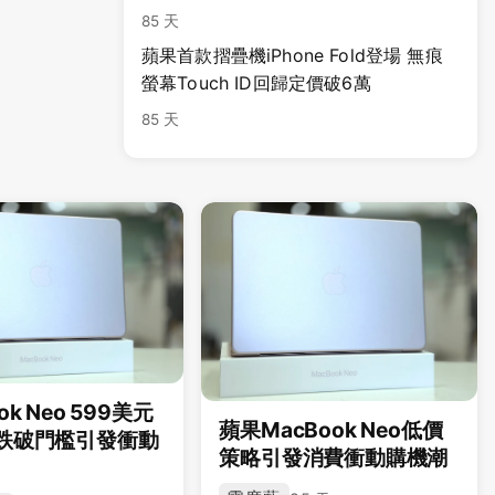
85 天
蘋果首款摺疊機iPhone Fold登場 無痕
螢幕Touch ID回歸定價破6萬
85 天
ok Neo 599美元
蘋果MacBook Neo低價
格跌破門檻引發衝動
策略引發消費衝動購機潮