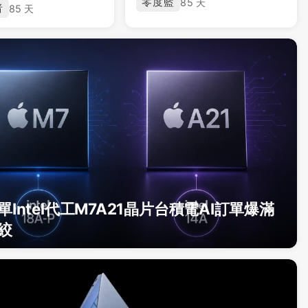
零度藍
85 天
者
85 天
單Intel代工M7A21晶片台積電AI訂單爆滿
絞