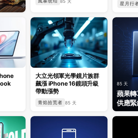
風暴琥珀
85 天
星月行
one
大立光領軍光學鏡片族群
ook
飆漲 iPhone 16鏡頭升級
85 天
帶動漲勢
蘋果轉
供應緊
青焰拾荒者
85 天