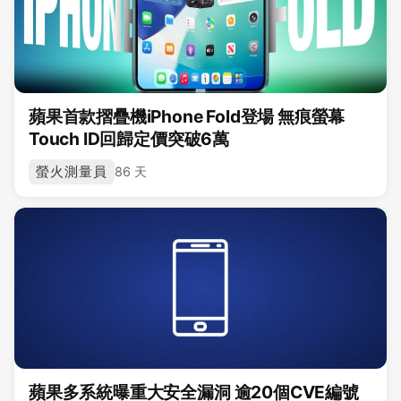
蘋果首款摺疊機iPhone Fold登場 無痕螢幕
Touch ID回歸定價突破6萬
螢火測量員
86 天
蘋果多系統曝重大安全漏洞 逾20個CVE編號