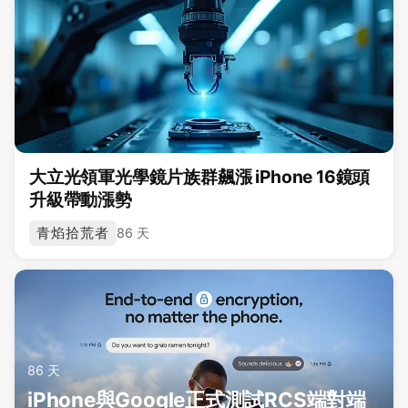
大立光領軍光學鏡片族群飆漲 iPhone 16鏡頭
升級帶動漲勢
青焰拾荒者
86 天
86 天
iPhone與Google正式測試RCS端對端