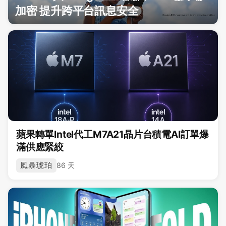
加密 提升跨平台訊息安全
蘋果轉單Intel代工M7A21晶片台積電AI訂單爆
滿供應緊絞
風暴琥珀
86 天