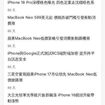
iPhone 18 Pro深櫻桃色曝光 四色定案走沈穩暗色系
86 天
MacBook Neo 599美元起 價格跌破門檻引發衝動消
費潮
86 天
蘋果MacBook Neo低價策略引發消費衝動購機潮
86 天
iPhone與Google正式測試RCS端對端加密 提升跨平
台訊息安全
86 天
三星空窗期蘋果iPhone 17市佔領先 MacBook Neo低
價搶購潮
86 天
大立光領軍光學鏡片族群飆漲 iPhone 16鏡頭升級帶
動漲勢