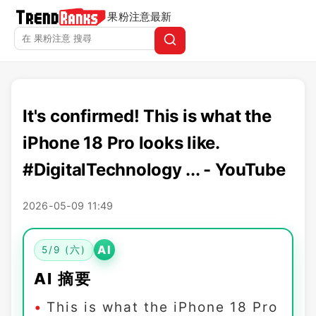
果粉注意
最新
It's confirmed! This is what the
iPhone 18 Pro looks like.
#DigitalTechnology ... - YouTube
2026-05-09 11:49
AI
5/9 (六)
AI 摘要
This is what the iPhone 18 Pro