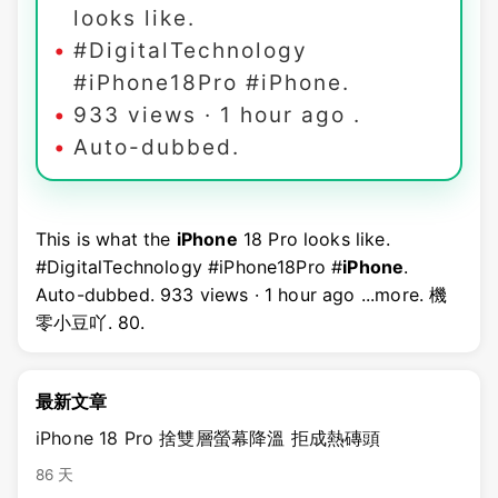
looks like.
#DigitalTechnology
#iPhone18Pro #iPhone.
933 views · 1 hour ago .
Auto-dubbed.
This is what the
iPhone
18 Pro looks like.
#DigitalTechnology #iPhone18Pro #
iPhone
.
Auto-dubbed. 933 views · 1 hour ago ...more. 機
零小豆吖. 80.
最新文章
iPhone 18 Pro 捨雙層螢幕降溫 拒成熱磚頭
86 天