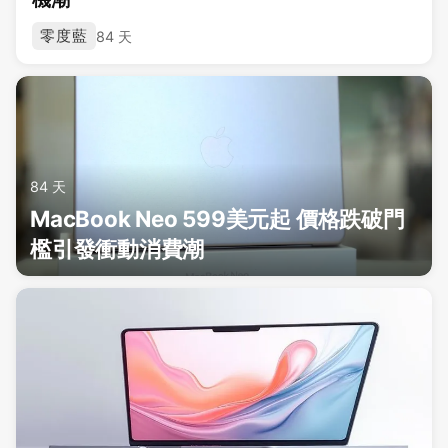
零度藍
84 天
84 天
MacBook Neo 599美元起 價格跌破門
檻引發衝動消費潮