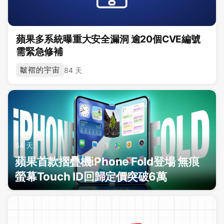
蘋果多系統曝重大安全漏洞 逾20個CVE編號
需緊急修補
皺褶的宇宙
84 天
84 天
蘋果首款摺疊機iPhone Fold登場 無痕
螢幕Touch ID回歸定價突破6萬