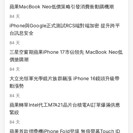
蘋果MacBook Neo低價策略引發消費衝動購機潮
84 天
iPhone與Google正式測試RCS端對端加密 提升跨平
台訊息安全
84 天
三星空窗期蘋果iPhone 17市佔領先 MacBook Neo低
價搶購潮
84 天
大立光領軍光學鏡片族群飆漲 iPhone 16鏡頭升級帶
動漲勢
84 天
蘋果轉單Intel代工M7A21晶片台積電AI訂單爆滿供應
緊絞
84 天
蘋果首款摺疊機iPhone Fold登場 無痕螢幕Touch ID