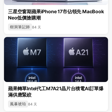
三星空窗期蘋果iPhone 17市佔領先 MacBook
Neo低價搶購潮
樹洞筆記師
84 天
蘋果轉單Intel代工M7A21晶片台積電AI訂單爆
滿供應緊絞
風暴琥珀
84 天