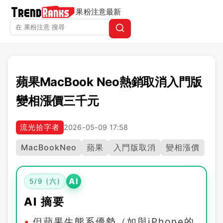
果粉注意
最新
蘋果MacBook Neo熱銷取消入門版
變相漲價三千元
流光拾字者
2026-05-09 17:58
MacBookNeo
蘋果
入門版取消
變相漲價
AI
5/9 (六)
AI 摘要
但蘋果生態系優勢（如與iPhone的