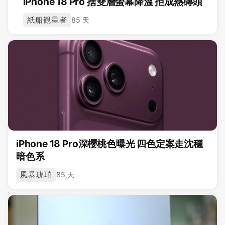
iPhone 18 Pro 捨雙層螢幕降溫 拒成熱磚頭
紙船觀星者
85 天
iPhone 18 Pro深櫻桃色曝光 四色定案走沈穩
暗色系
風暴琥珀
85 天