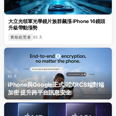
大立光領軍光學鏡片族群飆漲 iPhone 16鏡頭
升級帶動漲勢
青焰拾荒者
85 天
85 天
iPhone與Google正式測試RCS端對端
加密 提升跨平台訊息安全