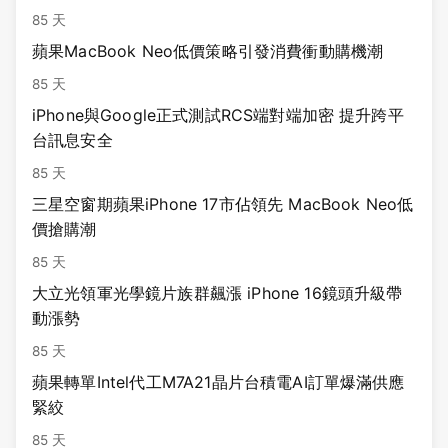
85 天
蘋果MacBook Neo低價策略引發消費衝動購機潮
85 天
iPhone與Google正式測試RCS端對端加密 提升跨平
台訊息安全
85 天
三星空窗期蘋果iPhone 17市佔領先 MacBook Neo低
價搶購潮
85 天
大立光領軍光學鏡片族群飆漲 iPhone 16鏡頭升級帶
動漲勢
85 天
蘋果轉單Intel代工M7A21晶片台積電AI訂單爆滿供應
緊絞
85 天