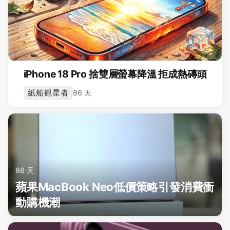
iPhone 18 Pro 捨雙層螢幕降溫 拒成熱磚頭
紙船觀星者
86 天
86 天
蘋果MacBook Neo低價策略引發消費衝
動購機潮