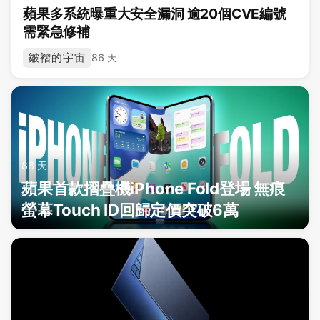
蘋果多系統曝重大安全漏洞 逾20個CVE編號
需緊急修補
皺褶的宇宙
86 天
86 天
蘋果首款摺疊機iPhone Fold登場 無痕
螢幕Touch ID回歸定價突破6萬