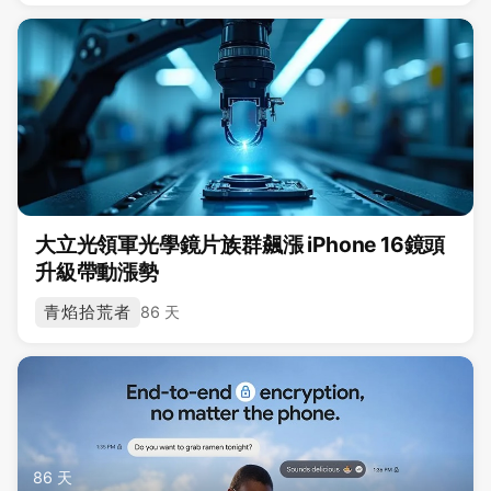
大立光領軍光學鏡片族群飆漲 iPhone 16鏡頭
升級帶動漲勢
青焰拾荒者
86 天
86 天