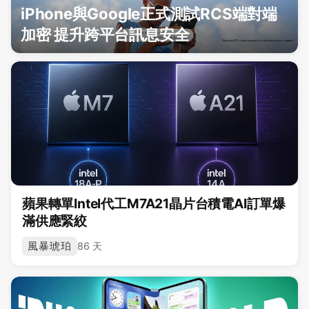
iPhone與Google正式測試RCS端對端
加密 提升跨平台訊息安全
蘋果轉單Intel代工M7A21晶片台積電AI訂單爆
滿供應緊絞
風暴琥珀
86 天