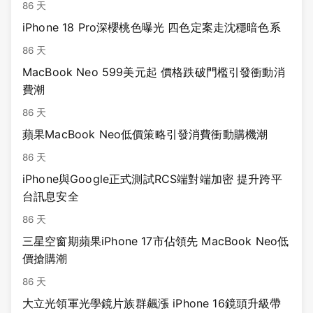
86 天
iPhone 18 Pro深櫻桃色曝光 四色定案走沈穩暗色系
86 天
MacBook Neo 599美元起 價格跌破門檻引發衝動消
費潮
86 天
蘋果MacBook Neo低價策略引發消費衝動購機潮
86 天
iPhone與Google正式測試RCS端對端加密 提升跨平
台訊息安全
86 天
三星空窗期蘋果iPhone 17市佔領先 MacBook Neo低
價搶購潮
86 天
大立光領軍光學鏡片族群飆漲 iPhone 16鏡頭升級帶