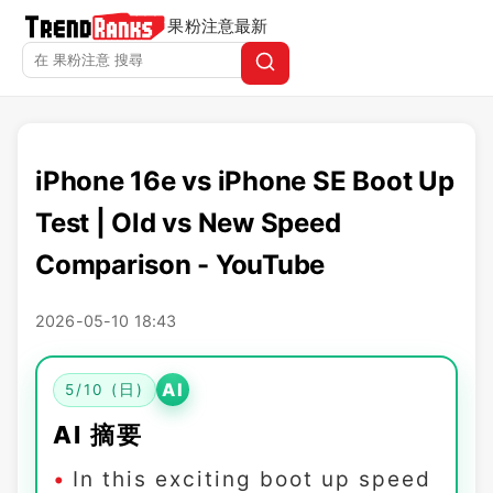
果粉注意
最新
iPhone 16e vs iPhone SE Boot Up
Test | Old vs New Speed
Comparison - YouTube
2026-05-10 18:43
AI
5/10 (日)
AI 摘要
In this exciting boot up speed