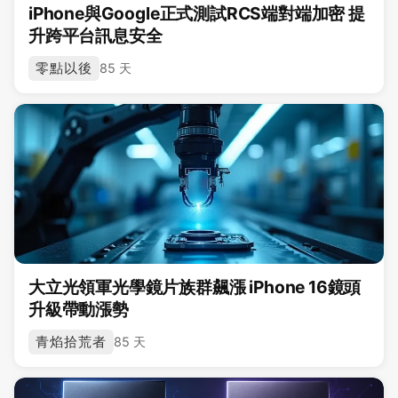
iPhone與Google正式測試RCS端對端加密 提
升跨平台訊息安全
零點以後
85 天
大立光領軍光學鏡片族群飆漲 iPhone 16鏡頭
升級帶動漲勢
青焰拾荒者
85 天