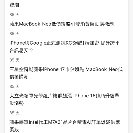
費潮
85 天
蘋果MacBook Neo低價策略引發消費衝動購機潮
85 天
iPhone與Google正式測試RCS端對端加密 提升跨平
台訊息安全
85 天
三星空窗期蘋果iPhone 17市佔領先 MacBook Neo低
價搶購潮
85 天
大立光領軍光學鏡片族群飆漲 iPhone 16鏡頭升級帶
動漲勢
85 天
蘋果轉單Intel代工M7A21晶片台積電AI訂單爆滿供應
緊絞