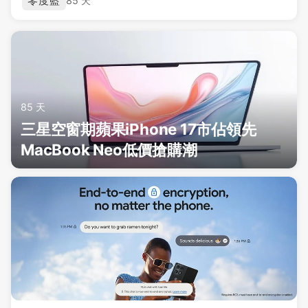
零度藍
85 天
85 天
三星空窗期蘋果iPhone 17市佔領先
MacBook Neo低價搶購潮