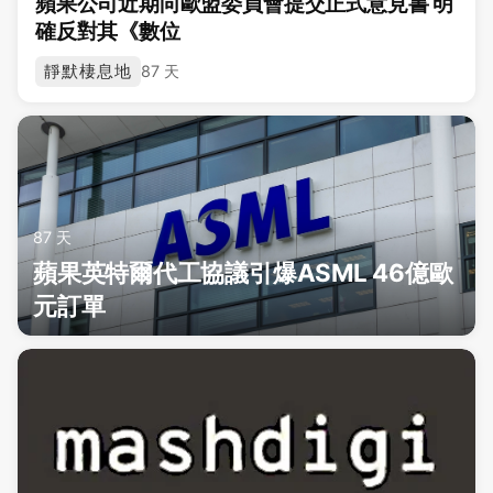
蘋果公司近期向歐盟委員會提交正式意見書 明
確反對其《數位
靜默棲息地
87 天
87 天
蘋果英特爾代工協議引爆ASML 46億歐
元訂單