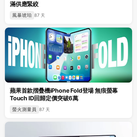
滿供應緊絞
風暴琥珀
87 天
蘋果首款摺疊機iPhone Fold登場 無痕螢幕
Touch ID回歸定價突破6萬
螢火測量員
87 天