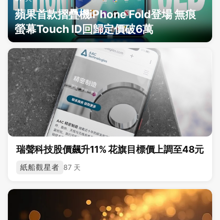
蘋果首款摺疊機iPhone Fold登場 無痕
螢幕Touch ID回歸定價破6萬
瑞聲科技股價飆升11% 花旗目標價上調至48元
紙船觀星者
87 天