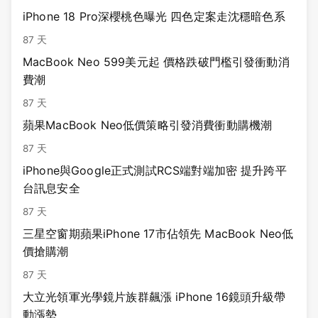
iPhone 18 Pro深櫻桃色曝光 四色定案走沈穩暗色系
87 天
MacBook Neo 599美元起 價格跌破門檻引發衝動消
費潮
87 天
蘋果MacBook Neo低價策略引發消費衝動購機潮
87 天
iPhone與Google正式測試RCS端對端加密 提升跨平
台訊息安全
87 天
三星空窗期蘋果iPhone 17市佔領先 MacBook Neo低
價搶購潮
87 天
大立光領軍光學鏡片族群飆漲 iPhone 16鏡頭升級帶
動漲勢