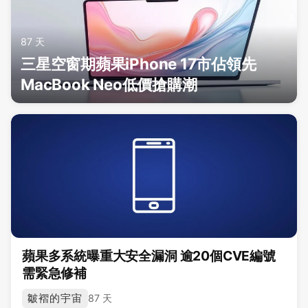
87 天
三星空窗期蘋果iPhone 17市佔領先
MacBook Neo低價搶購潮
蘋果多系統曝重大安全漏洞 逾20個CVE編號
需緊急修補
皺褶的宇宙
87 天