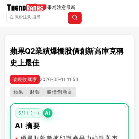
果粉注意
最新
蘋果Q2業績爆棚股價創新高庫克稱
史上最佳
破曉收藏家
2026-05-11 11:54
蘋果
財報
股價創新高
AI
5/11 (一)
AI 摘要
優異財報數據印證產品力強勁與市