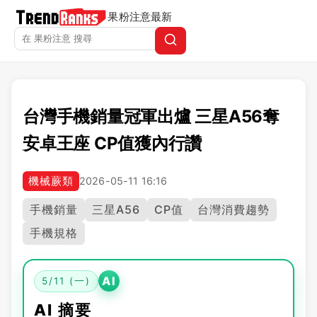
果粉注意
最新
台灣手機銷量冠軍出爐 三星A56奪
安卓王座 CP值獲內行讚
機械蕨類
2026-05-11 16:16
手機銷量
三星A56
CP值
台灣消費趨勢
手機規格
AI
5/11 (一)
AI 摘要