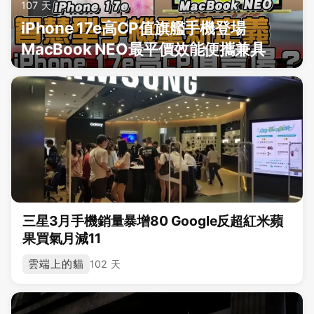
107 天
iPhone 17e高CP值旗艦手機登場
MacBook NEO最平價效能便攜兼具
三星3月手機銷量暴增80 Google反超紅米蘋
果買氣月減11
雲端上的貓
102 天