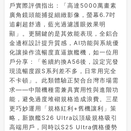
戶實際評價指出：「高達5000萬畫素
廣角鏡頭能捕捉細緻影像，螢幕6.7吋
追劇超舒適，藍光過濾護眼效果明
顯」。更關鍵的是其效能表現，全鋁合
金邊框設計提升質感，AI功能與系統優
化讓操作流暢度直逼旗艦機，如一位用
戶分享：「爸續約換A56後，設定完發
現流暢度跟S系列差不多，日常用完全
不卡頓」。此類體驗正契合台灣市場需
求——中階機種需兼具實用性與進階功
能，避免過度堆砌規格造成浪費。三星
更巧妙運用「規格紅利+舊機讓利」策
略，新旗艦S26 Ultra以頂級規格吸引
高端用戶，同時以S25 Ultra價格優勢