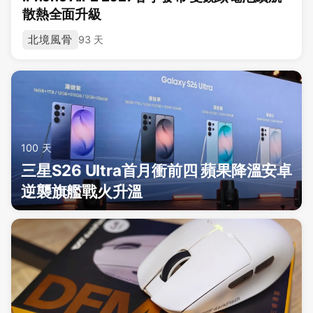
散熱全面升級
北境風骨
93 天
100 天
三星S26 Ultra首月衝前四 蘋果降溫安卓
逆襲旗艦戰火升溫