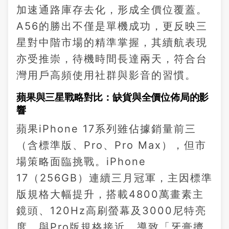
加速通路庫存去化，形成全價位覆蓋。
A56的勝出不僅是單機成功，更反映三
星對中階市場的精準掌握，其續航表現
亦受推崇，待機時間長達兩天，符合台
灣用戶高頻使用社群與影音的習慣。
蘋果與三星戰略對比：缺貨與全價位佈局的影
響
蘋果iPhone 17系列雖佔據銷量前三
（含標準版、Pro、Pro Max），但市
場策略面臨挑戰。iPhone
17（256GB）連續三月冠軍，主因標準
版規格大幅提升，搭載4800萬畫素主
鏡頭、120Hz高刷螢幕及3000尼特亮
度，與Pro版規格接近，導致「牙膏擠