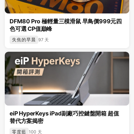
DFM80 Pro 極輕量三模滑鼠 早鳥價999元四
色可選 CP值巔峰
失焦的早晨
97 天
eiP HyperKeys iPad副廠巧控鍵盤開箱 超值
替代方案揭密
零度藍
100 天