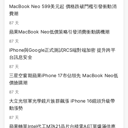
MacBook Neo 599美元起 價格跌破門檻引發衝動消
費潮
87 天
蘋果MacBook Neo低價策略引發消費衝動購機潮
87 天
iPhone與Google正式測試RCS端對端加密 提升跨平
台訊息安全
87 天
三星空窗期蘋果iPhone 17市佔領先 MacBook Neo低
價搶購潮
87 天
大立光領軍光學鏡片族群飆漲 iPhone 16鏡頭升級帶
動漲勢
87 天
蘋果轉單Intel代工M7A21晶片台積電AI訂單爆滿供應