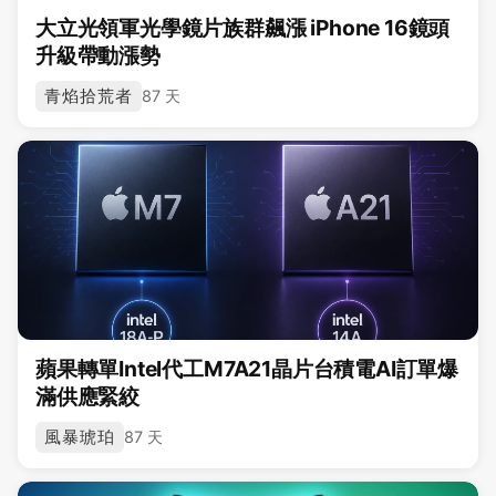
大立光領軍光學鏡片族群飆漲 iPhone 16鏡頭
升級帶動漲勢
青焰拾荒者
87 天
蘋果轉單Intel代工M7A21晶片台積電AI訂單爆
滿供應緊絞
風暴琥珀
87 天