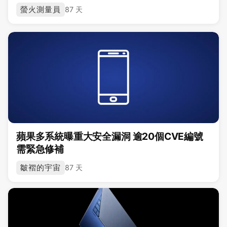
螢火測量員
87 天
蘋果多系統曝重大安全漏洞 逾20個CVE編號
需緊急修補
皺褶的宇宙
87 天