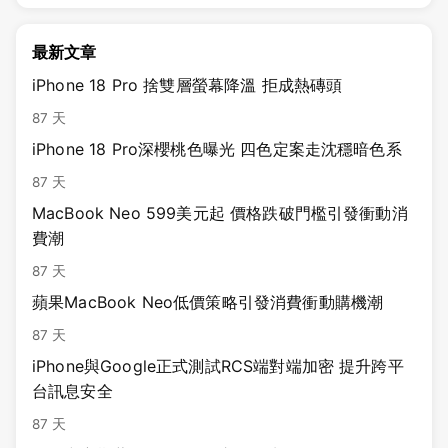
最新文章
iPhone 18 Pro 捨雙層螢幕降溫 拒成熱磚頭
87 天
iPhone 18 Pro深櫻桃色曝光 四色定案走沈穩暗色系
87 天
MacBook Neo 599美元起 價格跌破門檻引發衝動消
費潮
87 天
蘋果MacBook Neo低價策略引發消費衝動購機潮
87 天
iPhone與Google正式測試RCS端對端加密 提升跨平
台訊息安全
87 天