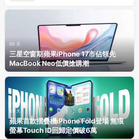
85 天
三星空窗期蘋果iPhone 17市佔領先
MacBook Neo低價搶購潮
85 天
蘋果首款摺疊機iPhone Fold登場 無痕
螢幕Touch ID回歸定價破6萬