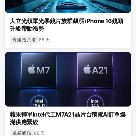
大立光領軍光學鏡片族群飆漲 iPhone 16鏡頭
升級帶動漲勢
青焰拾荒者
85 天
蘋果轉單Intel代工M7A21晶片台積電AI訂單爆
滿供應緊絞
風暴琥珀
85 天