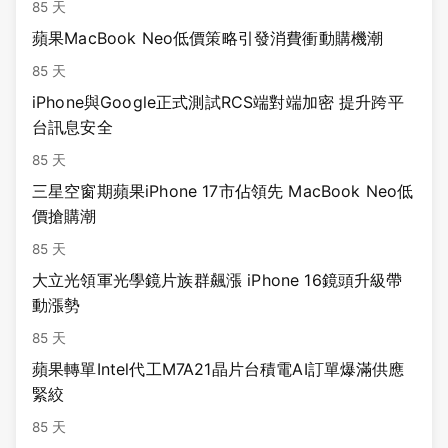
85 天
蘋果MacBook Neo低價策略引發消費衝動購機潮
85 天
iPhone與Google正式測試RCS端對端加密 提升跨平
台訊息安全
85 天
三星空窗期蘋果iPhone 17市佔領先 MacBook Neo低
價搶購潮
85 天
大立光領軍光學鏡片族群飆漲 iPhone 16鏡頭升級帶
動漲勢
85 天
蘋果轉單Intel代工M7A21晶片台積電AI訂單爆滿供應
緊絞
85 天