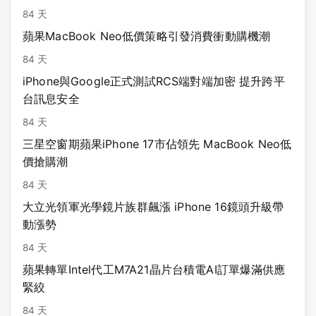
84 天
蘋果MacBook Neo低價策略引發消費衝動購機潮
84 天
iPhone與Google正式測試RCS端對端加密 提升跨平
台訊息安全
84 天
三星空窗期蘋果iPhone 17市佔領先 MacBook Neo低
價搶購潮
84 天
大立光領軍光學鏡片族群飆漲 iPhone 16鏡頭升級帶
動漲勢
84 天
蘋果轉單Intel代工M7A21晶片台積電AI訂單爆滿供應
緊絞
84 天