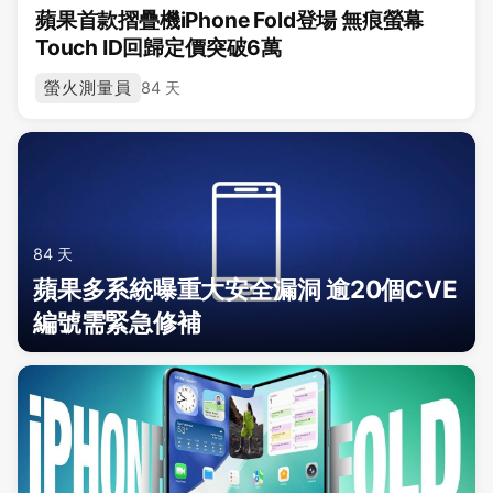
蘋果首款摺疊機iPhone Fold登場 無痕螢幕
Touch ID回歸定價突破6萬
螢火測量員
84 天
84 天
蘋果多系統曝重大安全漏洞 逾20個CVE
編號需緊急修補