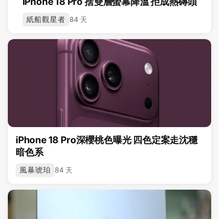
iPhone 18 Pro 捨雙層螢幕降溫 拒成熱磚頭
紙船觀星者
84 天
iPhone 18 Pro深櫻桃色曝光 四色定案走沈穩
暗色系
風暴琥珀
84 天