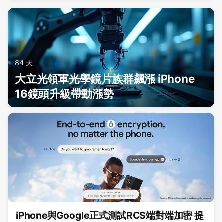
84 天
大立光領軍光學鏡片族群飆漲 iPhone
16鏡頭升級帶動漲勢
iPhone與Google正式測試RCS端對端加密 提